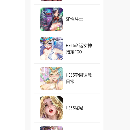
SF性斗士
H365命运女神
指定FGO
H365学园调教
日常
H365腥城