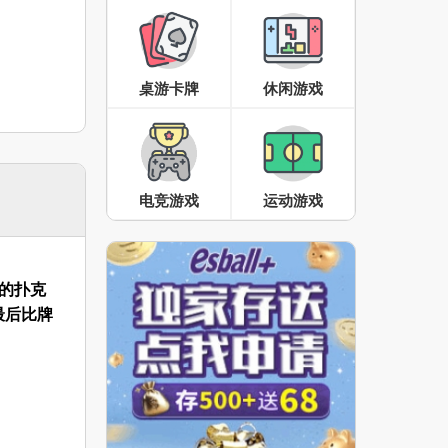
桌游卡牌
休闲游戏
电竞游戏
运动游戏
门的扑克
最后比牌