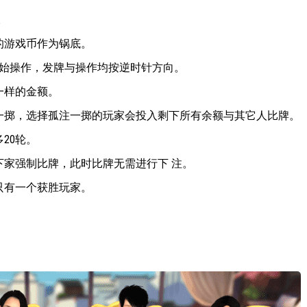
。
的游戏币作为锅底。
开始操作，发牌与操作均按逆时针方向。
一样的金额。
一掷，选择孤注一掷的玩家会投入剩下所有余额与其它人比牌。
20轮。
家强制比牌，此时比牌无需进行下 注。
只有一个获胜玩家。