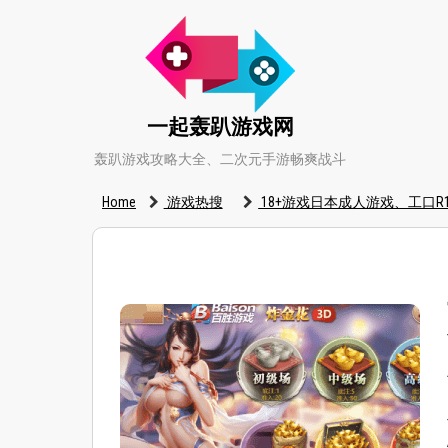
一起轰趴游戏网
轰趴游戏攻略大全、二次元手游畅爽战斗
Home
游戏热搜
18+游戏日本成人游戏、工口R