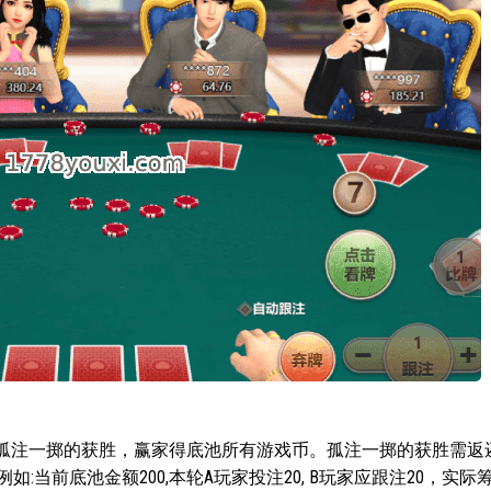
非孤注一掷的获胜，赢家得底池所有游戏币。孤注一掷的获胜需返
:当前底池金额200,本轮A玩家投注20, B玩家应跟注20，实际