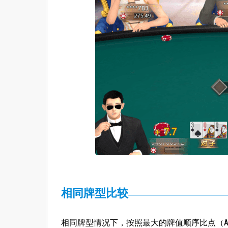
相同牌型比较
相同牌型情况下，按照最大的牌值顺序比点（A