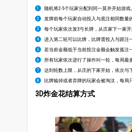
随机将2-5个玩家分配到同一莫并开始游戏
发牌前每个玩家自动投入与底注相同数量
每个玩家依次发3弓长牌，从庄家下一家
进入第二轮可以比牌，比牌需投入与跟注
若当前金额低于当前投注金额会触发孤注
所有玩家依次进行了操作叫一轮，每局最多
达到轮数上限，从庄的下家开始，依次与下
比牌输掉或者弃牌的玩家会被淘汰，每局
3D炸金花结算方式