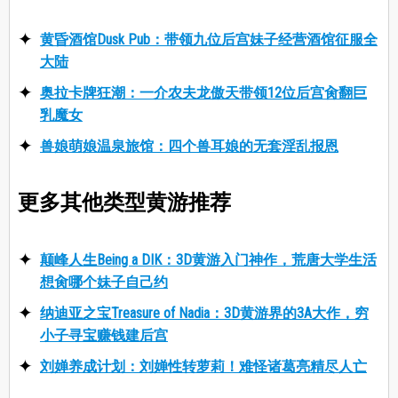
黄昏酒馆Dusk Pub：带领九位后宫妹子经营酒馆征服全
大陆
奥拉卡牌狂潮：一介农夫龙傲天带领12位后宫肏翻巨
乳魔女
兽娘萌娘温泉旅馆：四个兽耳娘的无套淫乱报恩
更多其他类型黄游推荐
颠峰人生Being a DIK：3D黄游入门神作，荒唐大学生活
想肏哪个妹子自己约
纳迪亚之宝Treasure of Nadia：3D黄游界的3A大作，穷
小子寻宝赚钱建后宫
刘婵养成计划：刘婵性转萝莉！难怪诸葛亮精尽人亡