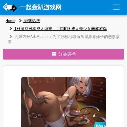
一起轰趴游戏网
Home
游戏热搜
18+游戏日本成人游戏、工口R18 成人美少女养成游戏
无限方舟Ark Mobius：为了拯救地球而肏遍异界妹子的悲惨故
事
分类选单