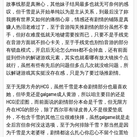
故事线那是真揪心，其他妹子结局最多也就无可奈何的感
叹，但千雪是从开始单纯以为是主从关系，到最后没了妳
我拥有世界又如何的痛彻心扉，情感还有剧情的铺陈是真
赚人热泪老难过了，至于音游闯关推剧情的部分虽然不拿
手，但好在难度低就天地键需要按而已，只要不是手残党
在音游方面就不担心卡关，至于手残党也别怕音游的部分
有锁血模式，开启后无论怎么miss都不会掉血，还有前面
提到些许的解谜游戏元素，其实也就看哪有放大镜挨个点
就行，虽然有些有先后的问题但多点几次就没啥问题，所
以解谜游戏其实挺没存在感，只是为了要过场推剧情。
至于无限方舟的HCG，虽然千雪是本命剧情部分也最喜欢
她，但毕竟还是galgame成人黄游，所以咱主要目的还是
HCG涩涩图，而前面说的剧情部分本命是千雪，但无限方
舟在HCG的部分，除了西尔菲有绿皮兽人不是很爱垫底
外，不包含千雪的其他三位很难抉择，虽然galgame就是走
全后宫但奈何没这选项，至于为何排除千雪？那当然是因
为千雪是大老婆呀，剧情都这么扎心你忍心不留个位置给