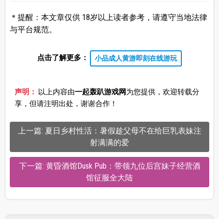
＊提醒：本文章仅供 18岁以上读者参考，请遵守当地法律
与平台规范。
点击了解更多：
小品成人黄游即刻在线游玩
声明：
以上内容由
一起轰趴游戏网
为您提供，欢迎转载分
享，但请注明出处，谢谢合作！
上一篇: 夏日乡村性活：暑假趁父母不在给巨乳表妹注
射满满的爱
下一篇: 黄昏酒馆Dusk Pub：带领九位后宫妹子经营酒
馆征服全大陆