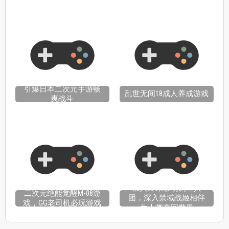
引爆日本二次元手游畅
乱世无间18成人养成游戏
爽战斗
加入终末黎明调查兵
二次元绝能觉醒M-08游
团，深入禁域战姬相伴
戏，GG老司机必玩游戏
为人类夺回世界