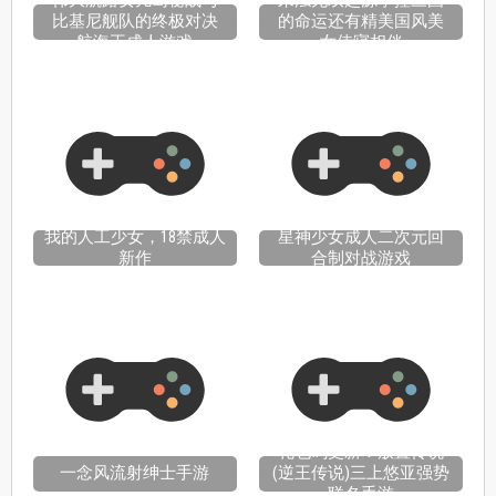
伟大航路女儿岛秘战与
来浊无双起源掌控三国
比基尼舰队的终极对决
的命运还有精美国风美
航海王成人游戏
女侍寝相伴
我的人工少女，18禁成人
星神少女成人二次元回
新作
合制对战游戏
礼包码更新！放置传说
一念风流射绅士手游
(逆王传说)三上悠亚强势
联名手游