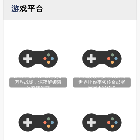
游戏平台
OP时空禁姬18+命运交错
大玩漫改梗黄游火影新
万界战场，深夜解锁液
世界让你率领传奇忍者
体牵绊依恋
重写火影传说