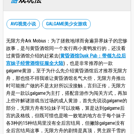
AVG视觉小说
GALGAME美少女游戏
无限方舟Ark Mobius：为了拯救地球而肏遍异界妹子的悲惨
故事，是与黄昏酒馆同一个发行商小黄鸭发行的，还没看
过黄昏酒馆介绍的赶紧去(
黄昏酒馆Dusk Pub：带领九位后
宫妹子经营酒馆征服全大陆
)，也是非常推荐的一款
galgame黄游，至于为什么先介绍黄昏酒馆后才推荐无限方
舟，那也怪不得我谁让黄昏酒馆名气大些，无限方舟推出
时可能推广做的不是太好所以没接触，言归正传，无限方
舟是一款以galgame为主打，搭配音游作为闯关方式，再加
上些许解谜游戏当过场的成人黄游，首先先说说galgame的
部分，无限方舟有5位妹子可以攻略，算是达到galgame后
宫的及格线，但既可惜也是唯一败笔的地方在于每个妹子
各3种的15种结局里没有全后宫结局，但撇除galgame没有
全后宫结局这事，无限方舟的剧情是真顶，男主跟千雪的