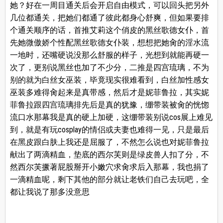
她？好在一周目通关后会开启自由模式，可以回头把另外
几位都通关，把她们都通了彼此都身心舒爽，但如果要排
个通关顺序的话，首推艾莉这个俏皮的黑丝歌德女仆，首
先她微傲娇个性配黑丝歌德女仆装，想想把她肏的淫水流
一地时，还嘴硬说没那么舒服的样子，光想到就能再硬一
次了，更别说黑丝也加了不少分，二推是四宫琉璃，不为
别的就为白丝女巫装，毕竟现实很难看到，白丝加性感女
巫装多难得肏起来是真带感，然后才是妮菲鲁拉，其实妮
菲鲁拉跟四宫琉璃排先后是真的犹豫，绷带装被肏的恍惚
流口水那幕我是真的硬上加硬，这绷带装别说cos展上难见
到，就是有玩cosplay的情侣或夫妻也难得一见，只是最后
在黑皮跟白肤上我还是屈服了，不然怎么说也对妮菲鲁拉
献出了两滴精血，垫底的西尔芙则是绿皮兽人扣了分，不
然西尔芙撅著屁股掰开小嫩穴求肏求后入那幕，我也捐了
一滴精血呢，剩下其他的部分就让老铁们自己去玩吧，全
都让我说了那多没意思