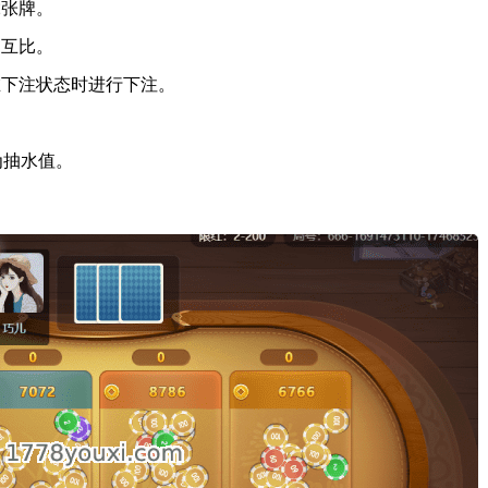
2张牌。
不互比。
在下注状态时进行下注。
为抽水值。