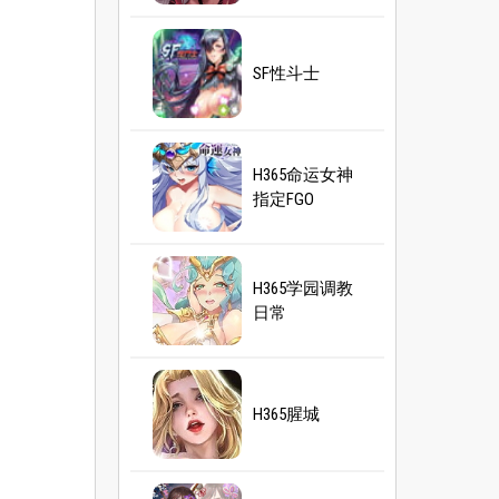
SF性斗士
H365命运女神
指定FGO
H365学园调教
日常
H365腥城