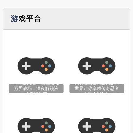
游戏平台
OP时空禁姬18+命运交错
大玩漫改梗黄游火影新
万界战场，深夜解锁液
世界让你率领传奇忍者
体牵绊依恋
重写火影传说