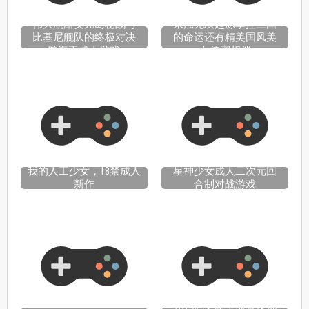
伟大航路女儿岛秘战与
来浊无双起源掌控三国
比基尼舰队的终极对决
的命运还有精美国风美
航海王成人游戏
女侍寝相伴
我的人工少女，18禁成人
星神少女成人二次元回
新作
合制对战游戏
礼包码更新！放置传说