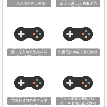
一念风流射绅士手游
(逆王传说)三上悠亚强势
联名手游
加入终末黎明调查兵
团，深入禁域战姬相伴
乱世无间18成人养成游戏
为人类夺回世界
全新宝可梦黄游，成为
二次元绝能觉醒M-08游
宝可梦见习四天王收服
戏，GG老司机必玩游戏
美女训练师