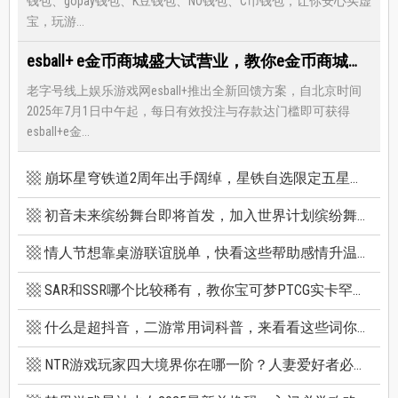
钱包、gopay钱包、K豆钱包、NO钱包、C币钱包，让你安心买虚
宝，玩游...
esball+ e金币商城盛大试营业，教你e金币商城怎么兑换最优惠
老字号线上娱乐游戏网esball+推出全新回馈方案，自北京时间
2025年7月1日中午起，每日有效投注与存款达门槛即可获得
esball+e金...
崩坏星穹铁道2周年出手阔绰，星铁自选限定五星竟有超保值人权角，新卡池机制一篇看懂
初音未来缤纷舞台即将首发，加入世界计划缤纷舞台前你必须知道的八件事
情人节想靠桌游联谊脱单，快看这些帮助感情升温的桌游技巧
SAR和SSR哪个比较稀有，教你宝可梦PTCG实卡罕贵度怎么看
什么是超抖音，二游常用词科普，来看看这些词你看得懂多少个
NTR游戏玩家四大境界你在哪一阶？人妻爱好者必看三款精选NTR游戏推荐