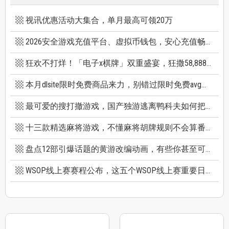
视讯优惠活动大集合，单月最高可领20万
2026安全游戏充值平台、虚拟币钱包，安心充值畅快游戏
狂欢不打烊！「电子x棋牌」双重盛宴，狂撒58,888巨额红利
本月dlsite限时免费商品来力，别错过限时免费avg成人游戏和免费插画集
最可爱的搜打撤游戏，国产独游逃离鸭科夫如何把搜打撤玩出新高度
十三款精选麻将游戏，不懂麻将胡牌规则不会算番也能玩
盘点12部引爆话题的黄游改编动画，有些你甚至可能不知道它原作是黄游
WSOP线上赛赛程公布，这五个WSOP线上赛重要日期千万别错过