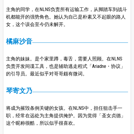
主角的同学，在NLNS负责所有运输工作，从脚踏车到战斗
机都能开的强势角色。她认为自己是朴素又不起眼的路人
女，这个误会至今仍未解开。
橘麻沙音
主角的妹妹。是个家里蹲，毒舌，需要人照顾。在NLNS
负责开发间谍工具，也是辅助逃走程式「Ariadne・协议」
的引导员。最近似乎对哥哥颇有微词。
琴寄文乃
将成为摧毁条例关键的女孩。在NLNS中，担任狙击手一
职，经常在远处为主角提供掩护。因为觉得「圣女贞德」
这个昵称很酷，所以似乎很喜欢。