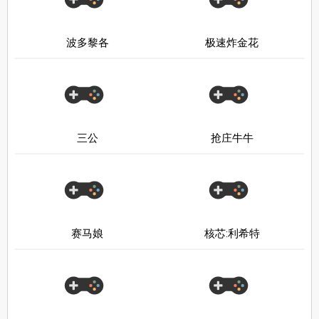
波多黎各
极速炸金花
三公
抢庄牛牛
赛马娘
核芯:利希特