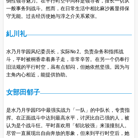
倒性领导魅力。在平行时空中同样是领导者，擅长一切从
一般事务到战斗。然而，在日常生活中相比麻沙酱显得保
守无能。过去经历使她与淳之介关系紧张。
糺川礼
水乃月学园风纪委员长，实际No.2。负责杂务和指挥战
斗，平时被桐香牵着鼻子走，非常辛苦。在另一个仍奉行
旧法规的平行时空，虽有点郁闷，但她依然坚强。因为与
主角内心相近，能提供协助。
女部田郁子
是水乃月学园FS中最强实战力「一队」的中队长，专责指
挥。在正面战斗中达到最高水平，讨厌比自己强的人，被
认为是个战斗狂。平时喜欢用「郁比较强」来顶撞别人。
尽管一直展现出自由奔放的形象，但来到平行时空后，她