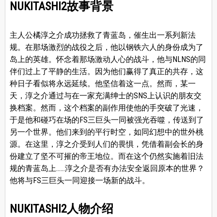
NUKITASHI2故事背景
主人公橘淳之介成功拯救了青蓝岛，催生出一系列新法
规。在那场激烈的战役之后，他以钢铁六人的身份成为了
岛上的英雄。怀念着那场激动人心的战斗，他与NLNS的同
伴们过上了平静的生活。因为他们赢得了真正的共存，这
种日子看似将永远延续。他坚信着这一点。然而，某一
天，淳之介通过与在一家充满绅士的SNS上认识的朋友交
换档案。然而，这个档案的副作用使他的手突破了光速，
于是他和碰巧在场的FS三巨头一同被强光吞噬，传送到了
另一个世界。他们来到的平行时空，如同幻想中的世外桃
源。在这里，淳之介受到人们的畏惧，凭借着副会长的身
份建立了坚不可摧的帝王地位。而在这个仍然实施着旧法
规的青蓝岛上……淳之介是否有办法安全返回原本的世界？
他将与FS三巨头一同迎接一场新的战斗。
NUKITASHI2人物介绍