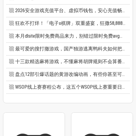
2026安全游戏充值平台、虚拟币钱包，安心充值畅快游戏
狂欢不打烊！「电子x棋牌」双重盛宴，狂撒58,888巨额红利
本月dlsite限时免费商品来力，别错过限时免费avg成人游戏和免费插画集
最可爱的搜打撤游戏，国产独游逃离鸭科夫如何把搜打撤玩出新高度
十三款精选麻将游戏，不懂麻将胡牌规则不会算番也能玩
盘点12部引爆话题的黄游改编动画，有些你甚至可能不知道它原作是黄游
WSOP线上赛赛程公布，这五个WSOP线上赛重要日期千万别错过