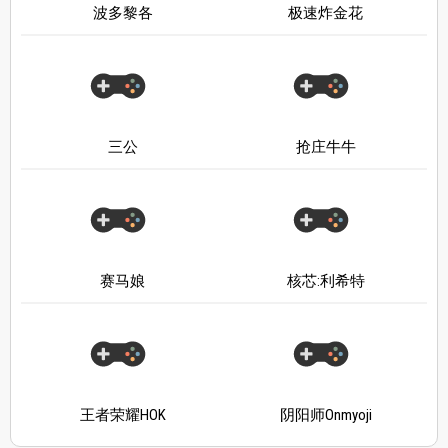
波多黎各
极速炸金花
三公
抢庄牛牛
赛马娘
核芯:利希特
王者荣耀HOK
阴阳师Onmyoji