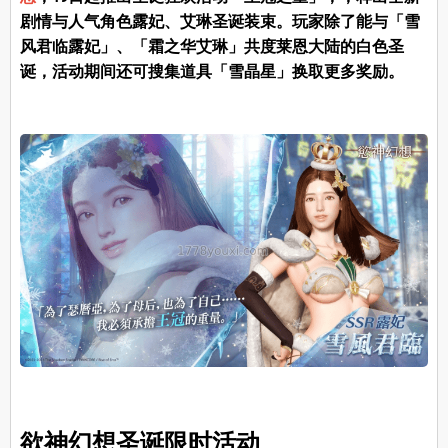
剧情与人气角色露妃、艾琳圣诞装束。玩家除了能与「雪
风君临露妃」、「霜之华艾琳」共度莱恩大陆的白色圣
诞，活动期间还可搜集道具「雪晶星」换取更多奖励。
欲神幻想圣诞限时活动