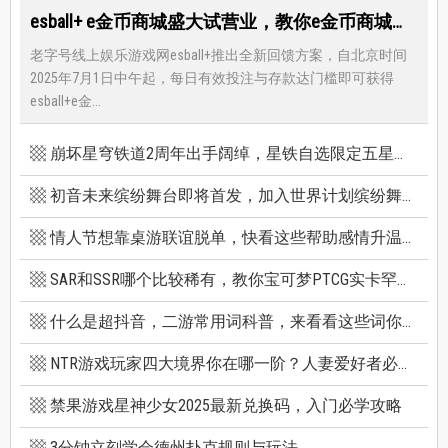
esball+ e金币商城盛大试营业，教你e金币商城怎么兑换最优惠
老字号线上娱乐游戏网esball+推出全新回馈方案，自北京时间
2025年7月1日中午起，每日有效投注与存款达门槛即可获得
esball+e金...
崩坏星穹铁道2周年出手阔绰，星铁自选限定五星竟有超保值人权角，新卡池机制一篇看懂
初音未来缤纷舞台即将首发，加入世界计划缤纷舞台前你必须知道的八件事
情人节想靠桌游联谊脱单，快看这些帮助感情升温的桌游技巧
SAR和SSR哪个比较稀有，教你宝可梦PTCG实卡罕贵度怎么看
什么是超抖音，二游常用词科普，来看看这些词你看得懂多少个
NTR游戏玩家四大境界你在哪一阶？人妻爱好者必看三款精选NTR游戏推荐
禁果游戏星神少女2025最新兑换码，入门必学攻略
3分钟立刻学会德州扑克规则与玩法