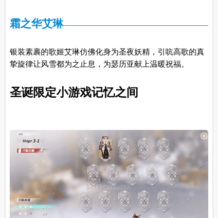
霜之华艾琳
银装素裹的歌姬艾琳仿佛化身为圣夜妖精，引吭高歌的真
挚旋律让风雪都为之止息，为瑟历亚献上温暖祝福。
圣诞限定小游戏记忆之间