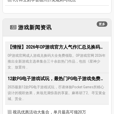
更多
游戏新闻资讯
【情报】2026年OP游戏官方人气作汇总兑换码大全，限时免费礼包领取-每月更新
OP游戏官网成人游戏兑换码大全免费领取。OP游戏官网 2026年
推出全新游戏主选单集合三十余款热门作品，包括《星神少
女、放置传...
12款PG电子游戏试玩，最热门PG电子游戏免费试玩，还有超多福利等著你
2025最新12款PG电子游戏试玩，尽请体验Pocket Games所精心
设计的视听效果，来场充满惊喜的享宴。麻将胡了2、寻宝黄金
城、赏金...
视讯优惠活动大集合，单月最高可领20万