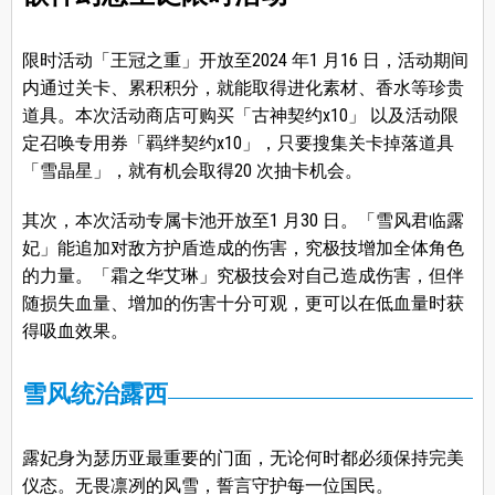
限时活动「王冠之重」开放至2024 年1 月16 日，活动期间
内通过关卡、累积积分，就能取得进化素材、香水等珍贵
道具。本次活动商店可购买「古神契约x10」 以及活动限
定召唤专用券「羁绊契约x10」，只要搜集关卡掉落道具
「雪晶星」，就有机会取得20 次抽卡机会。
其次，本次活动专属卡池开放至1 月30 日。「雪风君临露
妃」能追加对敌方护盾造成的伤害，究极技增加全体角色
的力量。「霜之华艾琳」究极技会对自己造成伤害，但伴
随损失血量、增加的伤害十分可观，更可以在低血量时获
得吸血效果。
雪风统治露西
露妃身为瑟历亚最重要的门面，无论何时都必须保持完美
仪态。无畏凛冽的风雪，誓言守护每一位国民。