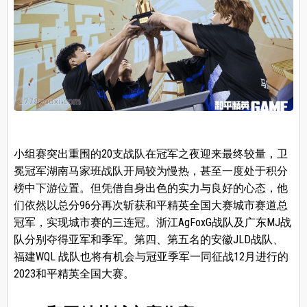
小组赛突出重围的20支战队在冠军之夜迎来最终较量，卫
冕冠军湖南马家班战队开局较为慢热，甚至一度处于积分
榜中下游位置。但凭借自身出色的实力与良好的心态，他
们依然以总分96分再次斩获和平精英全国大赛城市赛道总
冠军，实现城市赛的三连冠。浙江AgFoxG战队及广东MJ战
队分别夺得亚军和季军。第四、第五名的安徽JLD战队、
福建WQL 战队也将有机会与冠亚季军一同征战12月进行的
2023和平精英全国大赛。