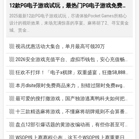
12款PG电子游戏试玩，最热门PG电子游戏免费试玩，还有超多福利等著你
2025最新12款PG电子游戏试玩，尽请体验Pocket Games所精心
设计的视听效果，来场充满惊喜的享宴。麻将胡了2、寻宝黄金
城、赏金...
视讯优惠活动大集合，单月最高可领20万
2026安全游戏充值平台、虚拟币钱包，安心充值畅快游戏
狂欢不打烊！「电子x棋牌」双重盛宴，狂撒58,888巨额红利
本月dlsite限时免费商品来力，别错过限时免费avg成人游戏和免费插画集
最可爱的搜打撤游戏，国产独游逃离鸭科夫如何把搜打撤玩出新高度
十三款精选麻将游戏，不懂麻将胡牌规则不会算番也能玩
盘点12部引爆话题的黄游改编动画，有些你甚至可能不知道它原作是黄游
WSOP线上赛赛程公布，这五个WSOP线上赛重要日期千万别错过