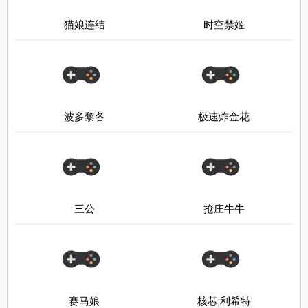
猫娘连结
时空禁姬
波多黎各
极速炸金花
三公
抢庄牛牛
赛马娘
核芯:利希特