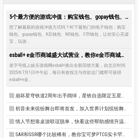
5个最方便的游戏冲值：购宝钱包、gopay钱包、K豆钱包、NO钱包、C币钱包
想了解最新的游戏冲值方式吗？时下最热门的电子钱包：购宝
钱包、gopay钱包、K豆钱包、NO钱包、C币钱包，让你安心买虚
宝，玩游...
esball+ e金币商城盛大试营业，教你e金币商城怎么兑换最优惠
老字号线上娱乐游戏网esball+推出全新回馈方案，自北京时间
2025年7月1日中午起，每日有效投注与存款达门槛即可获得
esball+e金...
崩坏星穹铁道2周年出手阔绰，星铁自选限定五星竟有超保值人权角，新卡池机制一篇看懂
初音未来缤纷舞台即将首发，加入世界计划缤纷舞台前你必须知道的八件事
情人节想靠桌游联谊脱单，快看这些帮助感情升温的桌游技巧
SAR和SSR哪个比较稀有，教你宝可梦PTCG实卡罕贵度怎么看