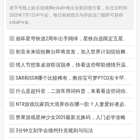
老字号线上娱乐游戏网esball+推出全新回馈方案，自北京时间
2025年7月1日中午起，每日有效投注与存款达门槛即可获得
esball+e金...
崩坏星穹铁道2周年出手阔绰，星铁自选限定五星竟有超保值人权角，新卡池机制一篇看懂
初音未来缤纷舞台即将首发，加入世界计划缤纷舞台前你必须知道的八件事
情人节想靠桌游联谊脱单，快看这些帮助感情升温的桌游技巧
SAR和SSR哪个比较稀有，教你宝可梦PTCG实卡罕贵度怎么看
什么是超抖音，二游常用词科普，来看看这些词你看得懂多少个
NTR游戏玩家四大境界你在哪一阶？人妻爱好者必看三款精选NTR游戏推荐
禁果游戏星神少女2025最新兑换码，入门必学攻略
3分钟立刻学会德州扑克规则与玩法