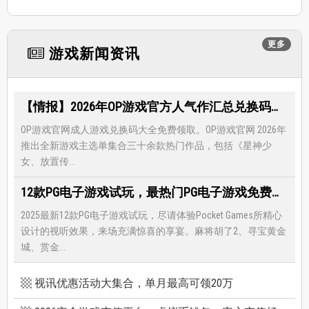
更多
游戏新闻资讯
【情报】2026年OP游戏官方人气作汇总兑换码大全，限时免费礼包领取-每月更新
OP游戏官网成人游戏兑换码大全免费领取。OP游戏官网 2026年
推出全新游戏主选单集合三十余款热门作品，包括《星神少
女、放置传...
12款PG电子游戏试玩，最热门PG电子游戏免费试玩，还有超多福利等著你
2025最新12款PG电子游戏试玩，尽请体验Pocket Games所精心
设计的视听效果，来场充满惊喜的享宴。麻将胡了2、寻宝黄金
城、赏金...
视讯优惠活动大集合，单月最高可领20万