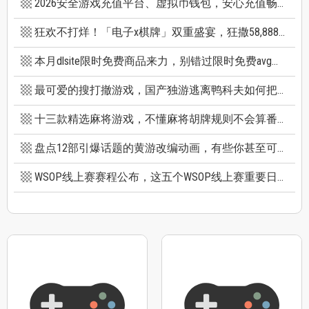
2026安全游戏充值平台、虚拟币钱包，安心充值畅快游戏
狂欢不打烊！「电子x棋牌」双重盛宴，狂撒58,888巨额红利
本月dlsite限时免费商品来力，别错过限时免费avg成人游戏和免费插画集
最可爱的搜打撤游戏，国产独游逃离鸭科夫如何把搜打撤玩出新高度
十三款精选麻将游戏，不懂麻将胡牌规则不会算番也能玩
盘点12部引爆话题的黄游改编动画，有些你甚至可能不知道它原作是黄游
WSOP线上赛赛程公布，这五个WSOP线上赛重要日期千万别错过