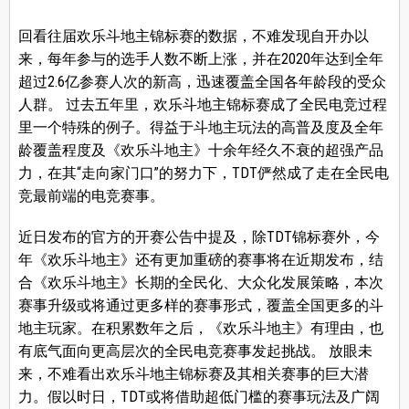
回看往届欢乐斗地主锦标赛的数据，不难发现自开办以
来，每年参与的选手人数不断上涨，并在2020年达到全年
超过2.6亿参赛人次的新高，迅速覆盖全国各年龄段的受众
人群。 过去五年里，欢乐斗地主锦标赛成了全民电竞过程
里一个特殊的例子。得益于斗地主玩法的高普及度及全年
龄覆盖程度及《欢乐斗地主》十余年经久不衰的超强产品
力，在其“走向家门口”的努力下，TDT俨然成了走在全民电
竞最前端的电竞赛事。
近日发布的官方的开赛公告中提及，除TDT锦标赛外，今
年《欢乐斗地主》还有更加重磅的赛事将在近期发布，结
合《欢乐斗地主》长期的全民化、大众化发展策略，本次
赛事升级或将通过更多样的赛事形式，覆盖全国更多的斗
地主玩家。在积累数年之后，《欢乐斗地主》有理由，也
有底气面向更高层次的全民电竞赛事发起挑战。 放眼未
来，不难看出欢乐斗地主锦标赛及其相关赛事的巨大潜
力。假以时日，TDT或将借助超低门槛的赛事玩法及广阔