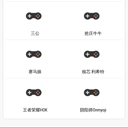
三公
抢庄牛牛
赛马娘
核芯:利希特
王者荣耀HOK
阴阳师Onmyoji