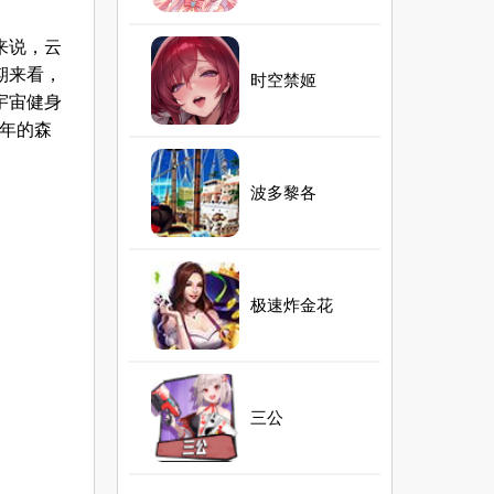
来说，云
期来看，
时空禁姬
宇宙健身
少年的森
波多黎各
极速炸金花
三公