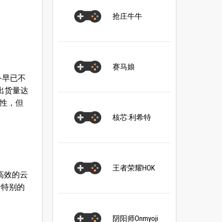
抢庄牛牛
赛马娘
备早已不
出货量达
味性，但
核芯:利希特
王者荣耀HOK
高效的云
个特别的
阴阳师Onmyoji