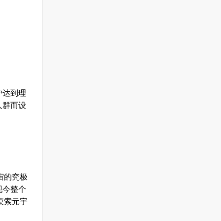
户达到理
人群而设
宙的究极
现今整个
摸索元宇