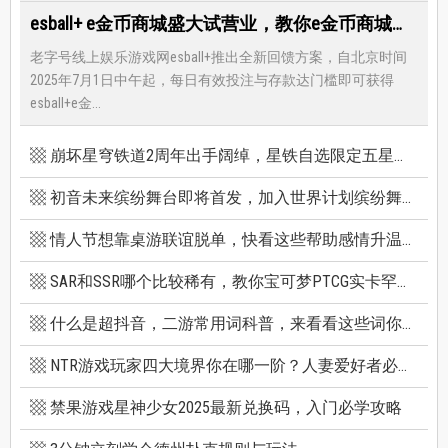
esball+ e金币商城盛大试营业，教你e金币商城怎么兑换最优惠
老字号线上娱乐游戏网esball+推出全新回馈方案，自北京时间
2025年7月1日中午起，每日有效投注与存款达门槛即可获得
esball+e金...
崩坏星穹铁道2周年出手阔绰，星铁自选限定五星竟有超保值人权角，新卡池机制一篇看懂
初音未来缤纷舞台即将首发，加入世界计划缤纷舞台前你必须知道的八件事
情人节想靠桌游联谊脱单，快看这些帮助感情升温的桌游技巧
SAR和SSR哪个比较稀有，教你宝可梦PTCG实卡罕贵度怎么看
什么是超抖音，二游常用词科普，来看看这些词你看得懂多少个
NTR游戏玩家四大境界你在哪一阶？人妻爱好者必看三款精选NTR游戏推荐
禁果游戏星神少女2025最新兑换码，入门必学攻略