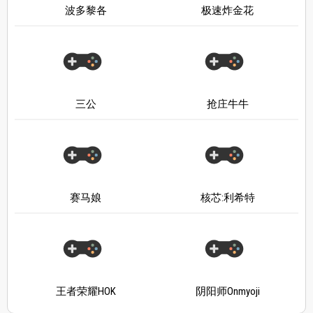
波多黎各
极速炸金花
三公
抢庄牛牛
赛马娘
核芯:利希特
王者荣耀HOK
阴阳师Onmyoji