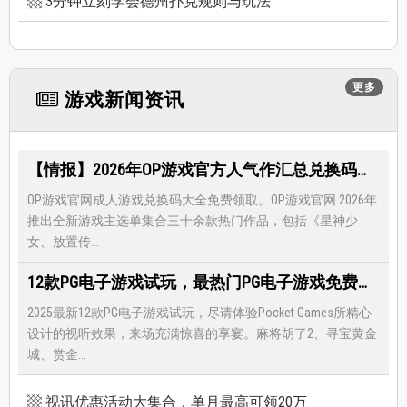
3分钟立刻学会德州扑克规则与玩法
更多
游戏新闻资讯
【情报】2026年OP游戏官方人气作汇总兑换码大全，限时免费礼包领取-每月更新
OP游戏官网成人游戏兑换码大全免费领取。OP游戏官网 2026年
推出全新游戏主选单集合三十余款热门作品，包括《星神少
女、放置传...
12款PG电子游戏试玩，最热门PG电子游戏免费试玩，还有超多福利等著你
2025最新12款PG电子游戏试玩，尽请体验Pocket Games所精心
设计的视听效果，来场充满惊喜的享宴。麻将胡了2、寻宝黄金
城、赏金...
视讯优惠活动大集合，单月最高可领20万