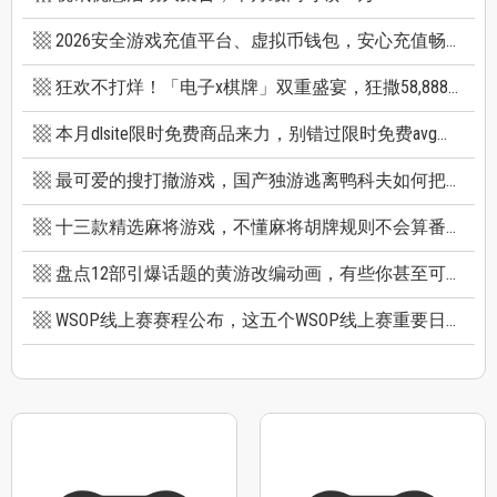
2026安全游戏充值平台、虚拟币钱包，安心充值畅快游戏
狂欢不打烊！「电子x棋牌」双重盛宴，狂撒58,888巨额红利
本月dlsite限时免费商品来力，别错过限时免费avg成人游戏和免费插画集
最可爱的搜打撤游戏，国产独游逃离鸭科夫如何把搜打撤玩出新高度
十三款精选麻将游戏，不懂麻将胡牌规则不会算番也能玩
盘点12部引爆话题的黄游改编动画，有些你甚至可能不知道它原作是黄游
WSOP线上赛赛程公布，这五个WSOP线上赛重要日期千万别错过