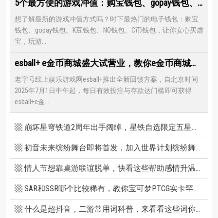
5个最方便的游戏冲值：购宝钱包、gopay钱包、K豆钱包、NO钱包、C币钱包
想了解最新的游戏冲值方式吗？时下最热门的电子钱包：购宝
钱包、gopay钱包、K豆钱包、NO钱包、C币钱包，让你安心买虚
宝，玩游...
esball+ e金币商城盛大试营业，教你e金币商城怎么兑换最优惠
老字号线上娱乐游戏网esball+推出全新回馈方案，自北京时间
2025年7月1日中午起，每日有效投注与存款达门槛即可获得
esball+e金...
崩坏星穹铁道2周年出手阔绰，星铁自选限定五星竟有超保值人权角，新卡池机制一篇看懂
初音未来缤纷舞台即将首发，加入世界计划缤纷舞台前你必须知道的八件事
情人节想靠桌游联谊脱单，快看这些帮助感情升温的桌游技巧
SAR和SSR哪个比较稀有，教你宝可梦PTCG实卡罕贵度怎么看
什么是超抖音，二游常用词科普，来看看这些词你看得懂多少个