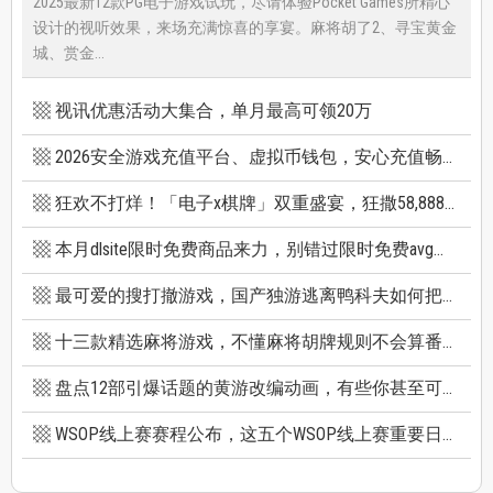
2025最新12款PG电子游戏试玩，尽请体验Pocket Games所精心
设计的视听效果，来场充满惊喜的享宴。麻将胡了2、寻宝黄金
城、赏金...
视讯优惠活动大集合，单月最高可领20万
2026安全游戏充值平台、虚拟币钱包，安心充值畅快游戏
狂欢不打烊！「电子x棋牌」双重盛宴，狂撒58,888巨额红利
本月dlsite限时免费商品来力，别错过限时免费avg成人游戏和免费插画集
最可爱的搜打撤游戏，国产独游逃离鸭科夫如何把搜打撤玩出新高度
十三款精选麻将游戏，不懂麻将胡牌规则不会算番也能玩
盘点12部引爆话题的黄游改编动画，有些你甚至可能不知道它原作是黄游
WSOP线上赛赛程公布，这五个WSOP线上赛重要日期千万别错过