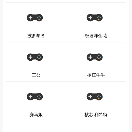
波多黎各
极速炸金花
三公
抢庄牛牛
赛马娘
核芯:利希特