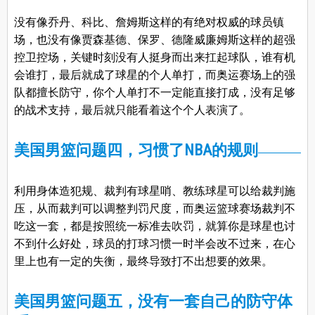
没有像乔丹、科比、詹姆斯这样的有绝对权威的球员镇
场，也没有像贾森基德、保罗、德隆威廉姆斯这样的超强
控卫控场，关键时刻没有人挺身而出来扛起球队，谁有机
会谁打，最后就成了球星的个人单打，而奥运赛场上的强
队都擅长防守，你个人单打不一定能直接打成，没有足够
的战术支持，最后就只能看着这个个人表演了。
美国男篮问题四，习惯了NBA的规则
利用身体造犯规、裁判有球星哨、教练球星可以给裁判施
压，从而裁判可以调整判罚尺度，而奥运篮球赛场裁判不
吃这一套，都是按照统一标准去吹罚，就算你是球星也讨
不到什么好处，球员的打球习惯一时半会改不过来，在心
里上也有一定的失衡，最终导致打不出想要的效果。
美国男篮问题五，没有一套自己的防守体