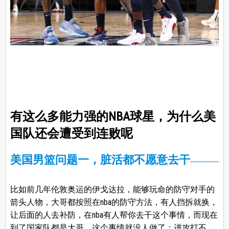
有这么多能力强的NBA球星，为什么美
国队还会遭受到连败呢
美国男篮问题一，脏活都不愿意去干
比如前几年伦敦奥运的伊戈达拉，能够玩命的防守对手的
箭头人物，大哥都按照在nba的防守方法，有人挡拆就换，
让后面的人去补防，在nba有人帮你去干这个事情，而现在
到了国家队都是大哥，这个事情就没人做了；进攻打不