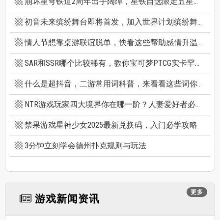
崩坏星穹铁道2周年出手阔绰，星铁自选限定五星竟有超保值人权角，新卡池机制一篇看懂
初音未来缤纷舞台即将首发，加入世界计划缤纷舞台前你必须知道的八件事
情人节想靠桌游联谊脱单，快看这些帮助感情升温的桌游技巧
SAR和SSR哪个比较稀有，教你宝可梦PTCG实卡罕贵度怎么看
什么是超抖音，二游常用词科普，来看看这些词你看得懂多少个
NTR游戏玩家四大境界你在哪一阶？人妻爱好者必看三款精选NTR游戏推荐
禁果游戏星神少女2025最新兑换码，入门必学攻略
3分钟立刻学会德州扑克规则与玩法
更多
游戏新闻资讯