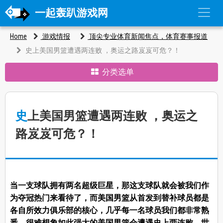
一起轰趴游戏网
Home
游戏情报
顶尖专业体育新闻焦点，体育赛事报道
史上美国男篮遭遇两连败 ，奥运之路岌岌可危？！
分类选单
史上美国男篮遭遇两连败 ，奥运之
路岌岌可危？！
当一支球队拥有两名超级巨星，那这支球队就会被我们作
为夺冠热门来看待了，而美国男篮从首发到替补球员都是
各自所效力俱乐部的核心，几乎每一名球员我们都非常熟
悉，很难想象如此强大的美国男篮会遭遇史上两连败，世