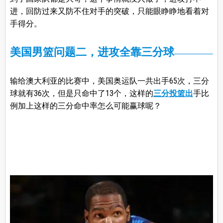
进，回防过来又防不住对手的突破，只能眼睁睁地看着对
手得分。
美国男篮问题二，进攻全靠三分球
输给澳大利亚的比赛中，美国奥运队一共出手65次，三分
球就有36次，但是只命中了13个，这样的
三分投篮出
手比
例加上这样的三分命中率怎么可能赢球呢？