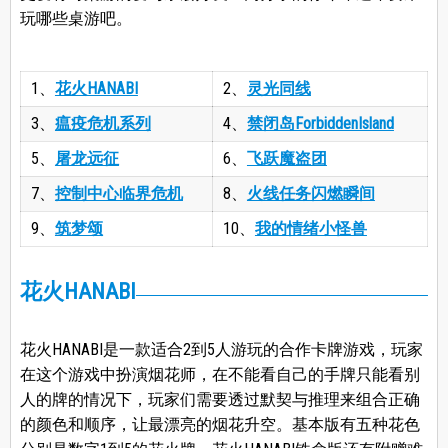
玩哪些桌游吧。
1、
花火HANABI
2、
灵光同线
3、
瘟疫危机系列
4、
禁闭岛ForbiddenIsland
5、
屠龙远征
6、
飞跃魔盗团
7、
控制中心临界危机
8、
火线任务闪燃瞬间
9、
筑梦颂
10、
我的情绪小怪兽
花火HANABI
花火HANABI是一款适合2到5人游玩的合作卡牌游戏，玩家
在这个游戏中扮演烟花师，在不能看自己的手牌只能看别
人的牌的情况下，玩家们需要透过默契与推理来组合正确
的颜色和顺序，让最漂亮的烟花升空。基本版有五种花色