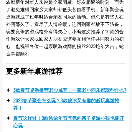
农曆新年对华人来说是全家团聚、好友相聚的时刻，而为
了避免难得回家乡大家却都低头各自看手机，新年聚会玩
桌游就成了过年时适合亲友同乐的活动。但总是有些人在
外闯荡久了，看尽了人情冷暖，连回到家都放不下防备，
玩要竞争的游戏格外有得失心，小编这次推荐了10款的合
作游戏让大家找回家人朋友应该要互相信任共同努力的初
心，也祝福各位一起轰趴游戏网的粉丝2025蛇年大吉，蛇
么事都顺利。
更多新年桌游推荐
5款春节桌游推荐老少咸宜，一家老小同乐都玩些什么?
2023春节聚会怎么玩？3款破冰又有趣的必玩桌游推
荐！
春节这样过！3款浓浓年节气氛的亲子桌游小孩也能开
心玩