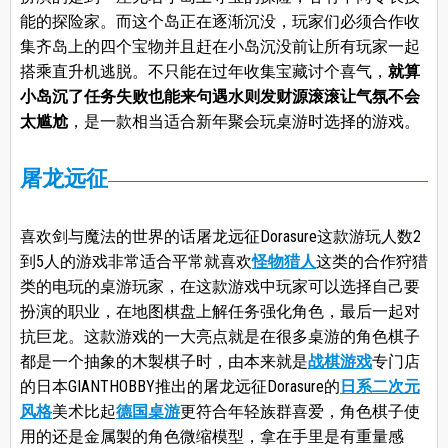
能的探险家。而这个岛正在逐渐沉没，玩家们必须合作收
集齐岛上的四个宝物并且赶在小岛沉没前让所有玩家一起
搭乘直升机逃脱。不只能在过年收集宝藏讨个喜气，
就算
小岛沉了任务失败也能来句遇水则发财源滚滚让气氛不会
太尴尬
，是一款相当适合新年聚会玩桌游时选择的游戏。
屠龙远征
喜欢剑与魔法的世界的话屠龙远征Dorasure这款游玩人数2
到5人的游戏非常适合平常就喜欢
怪物猎人
这类的合作狩猎
类的电玩的桌游玩家，在这款游戏中玩家可以选择自己要
扮演的职业，在地图棋盘上解任务强化角色，最后一起对
抗巨龙。这款游戏的一大亮点就是在很多桌游的角色棋子
都是一个抽象的木製棋子时，由本来就是
战棋游戏
专门店
的日本GIANTHOBBY推出的屠龙远征Dorasure的
日系二次元
风格
美术比起
德国桌游
更符合年轻族群喜爱，角色棋子使
用的还是金属製的角色微缩模型，拿在手里是有重量感