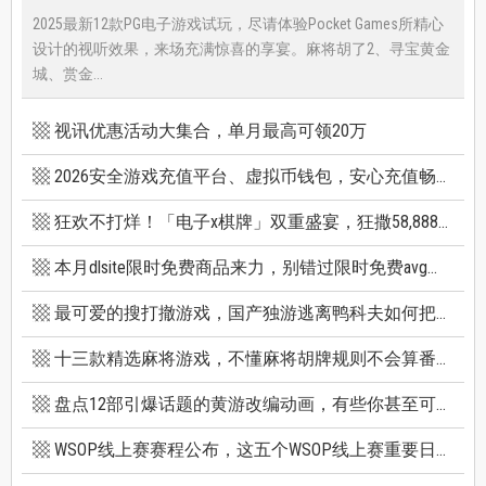
2025最新12款PG电子游戏试玩，尽请体验Pocket Games所精心
设计的视听效果，来场充满惊喜的享宴。麻将胡了2、寻宝黄金
城、赏金...
视讯优惠活动大集合，单月最高可领20万
2026安全游戏充值平台、虚拟币钱包，安心充值畅快游戏
狂欢不打烊！「电子x棋牌」双重盛宴，狂撒58,888巨额红利
本月dlsite限时免费商品来力，别错过限时免费avg成人游戏和免费插画集
最可爱的搜打撤游戏，国产独游逃离鸭科夫如何把搜打撤玩出新高度
十三款精选麻将游戏，不懂麻将胡牌规则不会算番也能玩
盘点12部引爆话题的黄游改编动画，有些你甚至可能不知道它原作是黄游
WSOP线上赛赛程公布，这五个WSOP线上赛重要日期千万别错过