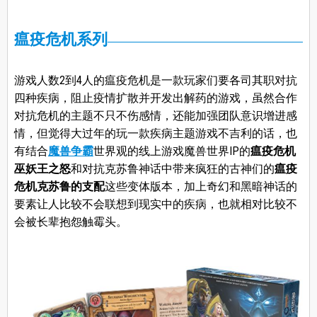
瘟疫危机系列
游戏人数2到4人的瘟疫危机是一款玩家们要各司其职对抗
四种疾病，阻止疫情扩散并开发出解药的游戏，虽然合作
对抗危机的主题不只不伤感情，还能加强团队意识增进感
情，但觉得大过年的玩一款疾病主题游戏不吉利的话，也
有结合
魔兽争霸
世界观的线上游戏魔兽世界IP的
瘟疫危机
巫妖王之怒
和对抗克苏鲁神话中带来疯狂的古神们的
瘟疫
危机克苏鲁的支配
这些变体版本，加上奇幻和黑暗神话的
要素让人比较不会联想到现实中的疾病，也就相对比较不
会被长辈抱怨触霉头。