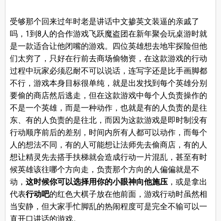
受够那个回来过年时老是讲话中文掺英文装逼的亲戚了
吗，1到8人的合作游戏飞跃魔盗团在新年聚会玩桌游时就
是一款适合让他闭嘴的游戏。四位英雄想去地牢探险但他
们太穷了，只好在行前去商场偷物资，在这款游戏的行动
过程中玩家必须忍耐不可以说话，连写字还是比手画脚都
不行，游戏本身目标很单纯，就是出发找到每个英雄分别
要偷的商店然后逃走，但在这款游戏中每个人负责操作的
不是一个英雄，而是一种动作，也就是有的人负责的是往
东、有的人负责的是往北，而因为这款游戏是即时制没有
行动顺序前后的差别，时间内所有人都可以动作，而每个
人的想法不同，有的人可能想让法师先去偷商店，有的人
想让精灵先去搭手扶梯就会造成行动一片混乱，甚至有时
候英雄该往哪个方向走，负责那个方向的人偏偏就是不
动，
这时候你可以选择用你的小眼神向他施压
，或是拿出
代表
行动吧
的红色大棋子放在他前面，游戏行动时虽然相
当安静，但大家手忙脚乱的热闹程度可是完全不输可以一
直开口讲话的游戏。