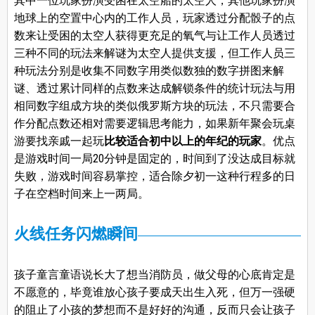
其中一位玩家扮演受困在太空船的太空人，其他玩家扮演
地球上的空置中心内的工作人员，玩家透过分配骰子的点
数来让受困的太空人获得更充足的氧气与让工作人员透过
三种不同的玩法来解谜为太空人提供支援，但工作人员三
种玩法分别是收集不同数字用类似数独的数字拼图来解
谜、透过累计同样的点数来达成解锁条件的统计玩法与用
相同数字组成方块的类似俄罗斯方块的玩法，不只需要合
作分配点数还相对需要逻辑思考能力，如果新年聚会玩桌
游要找亲戚一起玩
比较适合初中以上的年纪的玩家
。优点
是游戏时间一局20分钟是固定的，时间到了没达成目标就
失败，游戏时间容易掌控，适合除夕初一这种行程多的日
子在空档时间来上一两局。
火线任务闪燃瞬间
孩子童言童语说长大了想当消防员，做父母的心底肯定是
不愿意的，毕竟谁放心孩子要成天出生入死，但万一强硬
的阻止了小孩的梦想而不是好好的沟通，反而只会让孩子