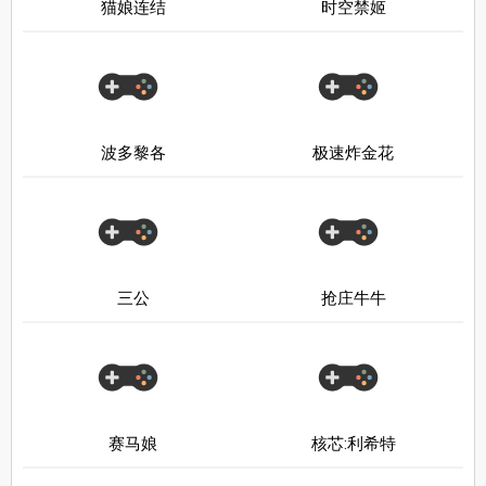
猫娘连结
时空禁姬
波多黎各
极速炸金花
三公
抢庄牛牛
赛马娘
核芯:利希特