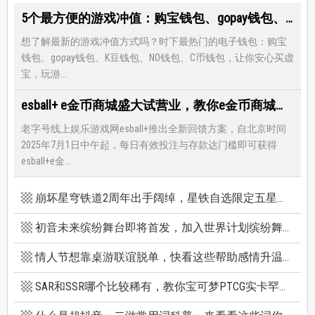
5个最方便的游戏冲值：购宝钱包、gopay钱包、K豆钱包、NO钱包、C币钱包
想了解最新的游戏冲值方式吗？时下最热门的电子钱包：购宝
钱包、gopay钱包、K豆钱包、NO钱包、C币钱包，让你安心买虚
宝，玩游...
esball+ e金币商城盛大试营业，教你e金币商城怎么兑换最优惠
老字号线上娱乐游戏网esball+推出全新回馈方案，自北京时间
2025年7月1日中午起，每日有效投注与存款达门槛即可获得
esball+e金...
崩坏星穹铁道2周年出手阔绰，星铁自选限定五星竟有超保值人权角，新卡池机制一篇看懂
初音未来缤纷舞台即将首发，加入世界计划缤纷舞台前你必须知道的八件事
情人节想靠桌游联谊脱单，快看这些帮助感情升温的桌游技巧
SAR和SSR哪个比较稀有，教你宝可梦PTCG实卡罕贵度怎么看