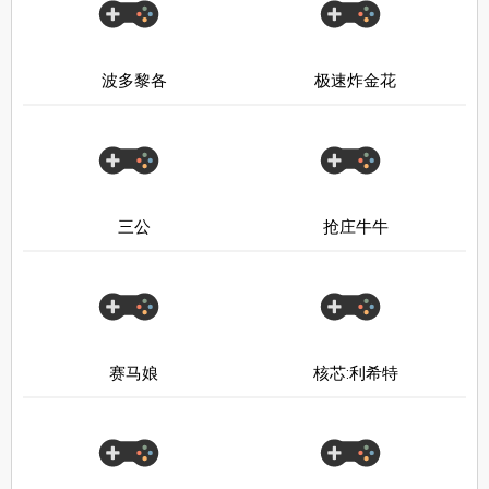
波多黎各
极速炸金花
三公
抢庄牛牛
赛马娘
核芯:利希特