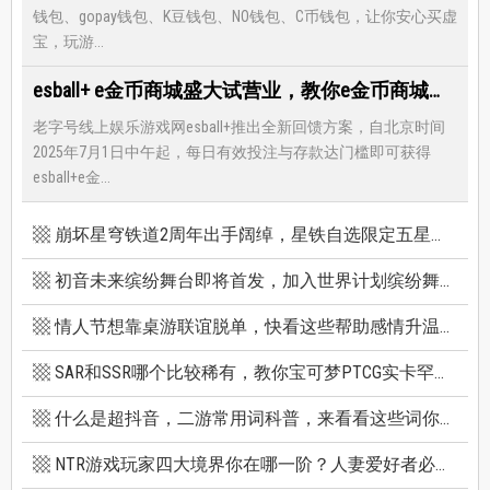
钱包、gopay钱包、K豆钱包、NO钱包、C币钱包，让你安心买虚
宝，玩游...
esball+ e金币商城盛大试营业，教你e金币商城怎么兑换最优惠
老字号线上娱乐游戏网esball+推出全新回馈方案，自北京时间
2025年7月1日中午起，每日有效投注与存款达门槛即可获得
esball+e金...
崩坏星穹铁道2周年出手阔绰，星铁自选限定五星竟有超保值人权角，新卡池机制一篇看懂
初音未来缤纷舞台即将首发，加入世界计划缤纷舞台前你必须知道的八件事
情人节想靠桌游联谊脱单，快看这些帮助感情升温的桌游技巧
SAR和SSR哪个比较稀有，教你宝可梦PTCG实卡罕贵度怎么看
什么是超抖音，二游常用词科普，来看看这些词你看得懂多少个
NTR游戏玩家四大境界你在哪一阶？人妻爱好者必看三款精选NTR游戏推荐