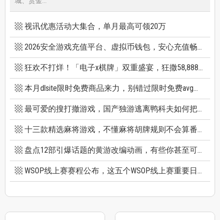
城、赏金...
视讯优惠活动大集合，单月最高可领20万
2026安全游戏充值平台、虚拟币钱包，安心充值畅快游戏
狂欢不打烊！「电子x棋牌」双重盛宴，狂撒58,888巨额红利
本月dlsite限时免费商品来力，别错过限时免费avg成人游戏和免费插画集
最可爱的搜打撤游戏，国产独游逃离鸭科夫如何把搜打撤玩出新高度
十三款精选麻将游戏，不懂麻将胡牌规则不会算番也能玩
盘点12部引爆话题的黄游改编动画，有些你甚至可能不知道它原作是黄游
WSOP线上赛赛程公布，这五个WSOP线上赛重要日期千万别错过