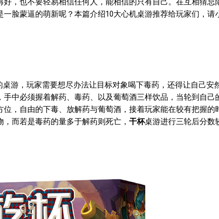
再好，也不要轻易相信任何人，能相信的只有自己。在互相猜忌
是一脸蒙逼的萌新呢？本篇介绍10大心机桌游推荐给玩家们，请
相当考验记忆力的桌游，玩家需要想尽办法让目标对象喝下毒药，还得让自己
，手中必须握着解药、毒药、以及葡萄酒三样饮品，当轮到自己
方位，自由的下毒、放解药与葡萄酒，接着玩家能在较有把握的
物，而若是毒药的量多于解药则死亡，
干杯
桌游进行三轮后分数