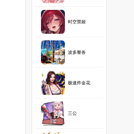
时空禁姬
波多黎各
极速炸金花
三公