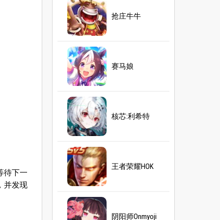
抢庄牛牛
赛马娘
核芯:利希特
王者荣耀HOK
等待下一
，并发现
阴阳师Onmyoji