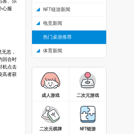
陷害、尔
小心服
NFT链游新闻
电竞新闻
热门桌游推荐
体育新闻
安然无恙，
的回合时
时机点去
较高者获
成人游戏
二次元游戏
二次元棋牌
NFT链游