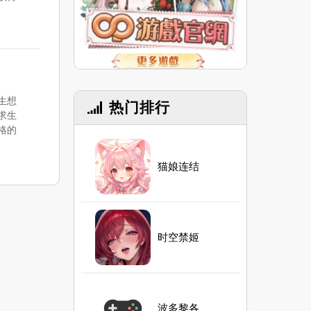
生想
热门排行
求生
格的
猫娘连结
时空禁姬
波多黎各