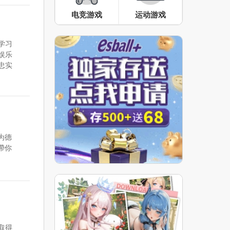
电竞游戏
运动游戏
学习
娱乐
忠实
为德
帶你
取得