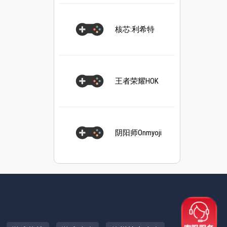
核芯:利希特
王者荣耀HOK
阴阳师Onmyoji