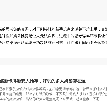
深的思考策略桌游，对于刚接触的新手玩家来说并不难上手，桌
趣味性和娱乐性更是让人无法自拔，过程中的思考谋略环节将让
卡坦岛桌游玩法规则技巧攻略整理出来，让在短时间内学会这款
6人桌游卡牌游戏大推荐，好玩的多人桌游都在这
还在找轰趴游戏派对桌游推荐吗？热门桌游清单都在这！曾经为派对游戏
不开有趣的桌游，那么多好玩的游戏，不要只知道狼人杀啦！那么好玩的
么样的桌游游戏，能让你成为全场焦点呢？今天就一起来盘点一下吧！