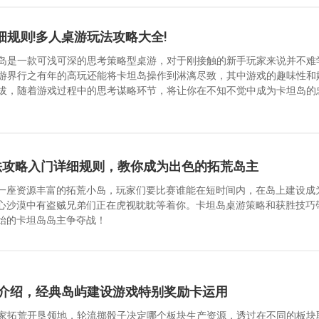
细规则!多人桌游玩法攻略大全!
岛是一款可浅可深的思考策略型桌游，对于刚接触的新手玩家来说并不难
游界行之有年的高玩还能将卡坦岛操作到淋漓尽致，其中游戏的趣味性和
拔，随着游戏过程中的思考谋略环节，将让你在不知不觉中成为卡坦岛的
法攻略入门详细规则，教你成为出色的拓荒岛主
一座资源丰富的拓荒小岛，玩家们要比赛谁能在短时间内，在岛上建设成
心沙漠中有盗贼兄弟们正在虎视眈眈等着你。卡坦岛桌游策略和获胜技巧
始的卡坦岛岛主争夺战！
规则介绍，经典岛屿建设游戏特别奖励卡运用
n)玩家拓荒开垦领地，轮流掷骰子决定哪个板块生产资源，透过在不同的板块