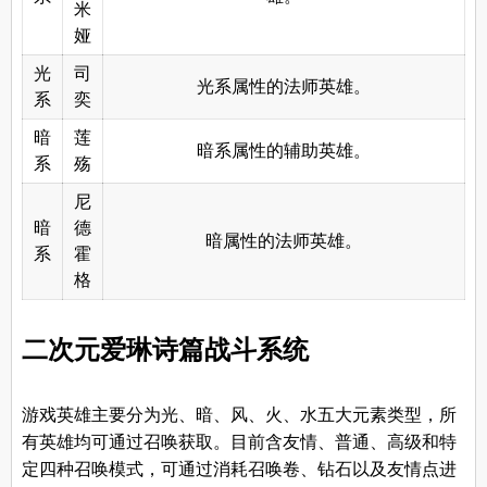
米
娅
光
司
光系属性的法师英雄。
系
奕
暗
莲
暗系属性的辅助英雄。
系
殇
尼
暗
德
暗属性的法师英雄。
系
霍
格
二次元爱琳诗篇战斗系统
游戏英雄主要分为光、暗、风、火、水五大元素类型，所
有英雄均可通过召唤获取。目前含友情、普通、高级和特
定四种召唤模式，可通过消耗召唤卷、钻石以及友情点进