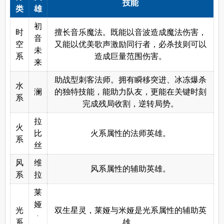
技能
类
雄
初
时
擅长音乐魔法。既能以音波造成魔法伤害，
音
空
又能以优美歌声激励同行者，必杀技则可以
未
系
造成巨量范围伤害。
来
助战型刺客法师。拥有瞬移突进、冰冻爆杀
水
澜
的独特技能，能助力队友，更能在关键时刻
系
完成残局收割，逆转局势。
拉
火
比
火系属性的法师英雄。
系
丝
风
维
风系属性的辅助英雄。
系
拉
莱
娅
光
双生星灵，莱娅与米娅是光系属性的辅助英
·
系
雄。