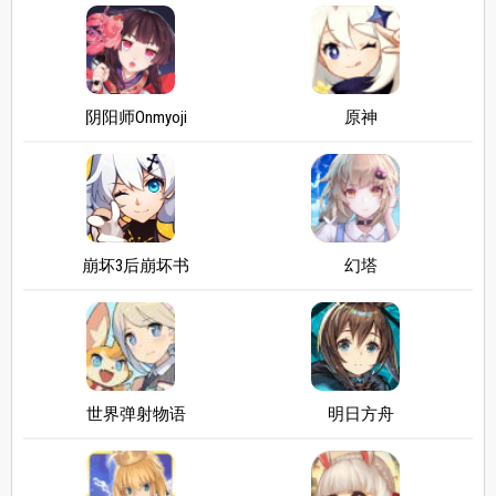
阴阳师Onmyoji
原神
崩坏3后崩坏书
幻塔
世界弹射物语
明日方舟