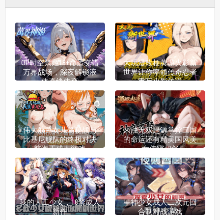
OP时空禁姬18+命运交错
大玩漫改梗黄游火影新
万界战场，深夜解锁液
世界让你率领传奇忍者
体牵绊依恋
重写火影传说
伟大航路女儿岛秘战与
来浊无双起源掌控三国
比基尼舰队的终极对决
的命运还有精美国风美
航海王成人游戏
女侍寝相伴
我的人工少女，18禁成人
星神少女成人二次元回
新作
合制对战游戏