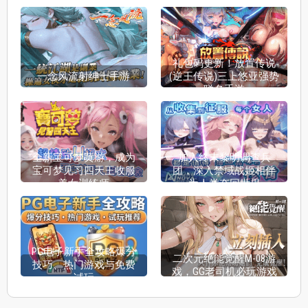
礼包码更新！放置传说
一念风流射绅士手游
(逆王传说)三上悠亚强势
联名手游
全新宝可梦黄游，成为
加入终末黎明调查兵
宝可梦见习四天王收服
团，深入禁域战姬相伴
美女训练师
为人类夺回世界
PG电子新手全攻略爆分
二次元绝能觉醒M-08游
技巧、热门游戏与免费
戏，GG老司机必玩游戏
试玩