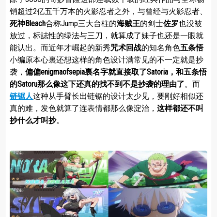
销超过2亿五千万本的火影忍者之外，与曾经与火影忍者、
死神Bleach
合称Jump三大台柱的
海贼王
的剑士
佐罗
也没被
放过，标誌性的绿法与三刀，就算成了妹子也还是一眼就
能认出。而近年才崛起的新秀
咒术回战
的知名角色
五条悟
小编原本心裏还想这样的角色设计满常见的不一定就是抄
袭，
偏偏enigmaofsepia裏名字就直接取了Satoria，和五条悟
的Satoru那么像这下还真的找不到不是抄袭的理由了
。而
链锯人
这种从手臂长出链锯的设计太少见，要刚好相似还
真的难，发色就算了连表情都那么像淀治，
这样都还不叫
抄什么才叫抄
。