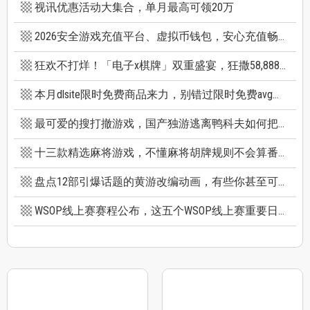
视讯优惠活动大集合，单月最高可领20万
2026安全游戏充值平台、虚拟币钱包，安心充值畅快游戏
狂欢不打烊！「电子x棋牌」双重盛宴，狂撒58,888巨额红利
本月dlsite限时免费商品来力，别错过限时免费avg成人游戏和免费插画集
最可爱的搜打撤游戏，国产独游逃离鸭科夫如何把搜打撤玩出新高度
十三款精选麻将游戏，不懂麻将胡牌规则不会算番也能玩
盘点12部引爆话题的黄游改编动画，有些你甚至可能不知道它原作是黄游
WSOP线上赛赛程公布，这五个WSOP线上赛重要日期千万别错过