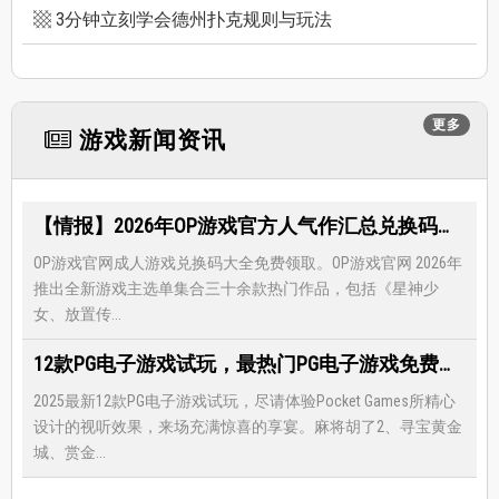
3分钟立刻学会德州扑克规则与玩法
更多
游戏新闻资讯
【情报】2026年OP游戏官方人气作汇总兑换码大全，限时免费礼包领取-每月更新
OP游戏官网成人游戏兑换码大全免费领取。OP游戏官网 2026年
推出全新游戏主选单集合三十余款热门作品，包括《星神少
女、放置传...
12款PG电子游戏试玩，最热门PG电子游戏免费试玩，还有超多福利等著你
2025最新12款PG电子游戏试玩，尽请体验Pocket Games所精心
设计的视听效果，来场充满惊喜的享宴。麻将胡了2、寻宝黄金
城、赏金...