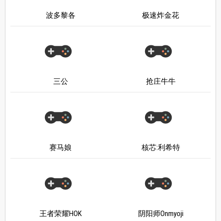
波多黎各
极速炸金花
三公
抢庄牛牛
赛马娘
核芯:利希特
王者荣耀HOK
阴阳师Onmyoji