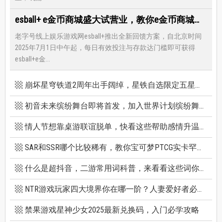
esball+ e金币商城盛大试营业，教你e金币商城怎么兑换最优惠
老字号线上娱乐游戏网esball+推出全新回馈方案，自北京时间
2025年7月1日中午起，每日有效投注与存款达门槛即可获得
esball+e金...
崩坏星穹铁道2周年出手阔绰，星铁自选限定五星竟有超保值人权角，新卡池机制一篇看懂
初音未来缤纷舞台即将首发，加入世界计划缤纷舞台前你必须知道的八件事
情人节想靠桌游联谊脱单，快看这些帮助感情升温的桌游技巧
SAR和SSR哪个比较稀有，教你宝可梦PTCG实卡罕贵度怎么看
什么是超抖音，二游常用词科普，来看看这些词你看得懂多少个
NTR游戏玩家四大境界你在哪一阶？人妻爱好者必看三款精选NTR游戏推荐
禁果游戏星神少女2025最新兑换码，入门必学攻略