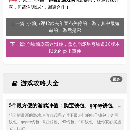
声明：
以上内容由
一起轰趴游戏网
为您提供，欢迎转载分
享，但请注明出处，谢谢合作！
上一篇: 小编点评12款去年宣布关停的二游，其中最短
命的二游竟是它
下一篇: 崩铁编剧高速滑跪，盘点崩坏星穹铁道3.0版本
以来的炎上事件
更多
游戏攻略大全
5个最方便的游戏冲值：购宝钱包、gopay钱包、K豆钱包、NO钱包、C币钱包
想了解最新的游戏冲值方式吗？时下最热门的电子钱包：购宝
钱包、gopay钱包、K豆钱包、NO钱包、C币钱包，让你安心买虚
宝，玩游...