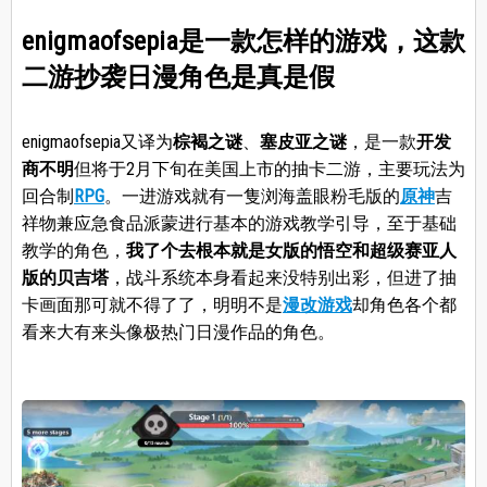
enigmaofsepia是一款怎样的游戏，这款
二游抄袭日漫角色是真是假
enigmaofsepia又译为
棕褐之谜
、
塞皮亚之谜
，是一款
开发
商不明
但将于2月下旬在美国上市的抽卡二游，主要玩法为
回合制
RPG
。一进游戏就有一隻浏海盖眼粉毛版的
原神
吉
祥物兼应急食品派蒙进行基本的游戏教学引导，至于基础
教学的角色，
我了个去根本就是女版的悟空和超级赛亚人
版的贝吉塔
，战斗系统本身看起来没特别出彩，但进了抽
卡画面那可就不得了了，明明不是
漫改游戏
却角色各个都
看来大有来头像极热门日漫作品的角色。