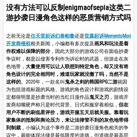
没有方法可以反制enigmaofsepia这类二
游抄袭日漫角色这样的恶质营销方式吗
之前无论是
任天堂起诉幻兽帕鲁
还是
世嘉起诉MementoMori
开发商侵权
相关新闻，小编都有多次提及
画风和玩法是着
作权难以保障的部分
，因此大部分的游戏公司在面临抄袭
争议时，都是以侵害专利作为诉讼时的武器，但游走在灰
色地带，
大量使用可以让人联想到特定角色，却又没有将
角色设计的完全相同时，难道玩家就没撤了吗，当然不是
这样的
。2020年，一款名叫
鬼杀之剑的韩国RPG二游
就因
为包括游戏标题的风格、游戏的角色设计和游戏的剧情设
定都很明显是抄袭当时的当红日漫作品
鬼灭之刃
，游戏开
发商却嘴硬声称只是时代背景、日式和服穿着相似，
但在
用户不断的刷低星评价，游戏开服五天后就关服。靠着玩
家集体的抵制和舆论压力，来让法律管不到的灰色地带得
到制裁
，小编认为这个事件是二游抄袭日漫角色相关的争
议中，最能体现法律是最低限度的道德，但道德是最高层