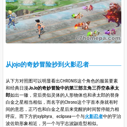
从jojo的奇妙冒险抄到火影忍者
从下方对照图可以明显看出CHRONIS这个角色的服装要素
和经典日漫
JoJo的奇妙冒险中的第三部主角三乔空条承太
郎
如出一辙，背后类似灵体的人形物体也和承太郎的替身
白金之星相当相似，而名字的Chrono这个字首本身就有时
间的意思，正巧也和白金之星后来觉醒的时间暂停能力相
呼应。而下方的sylphyra、eclipsea一个与
火影忍者
中的宇治
波佐助形象相近，另一个与宇志波鼬造型相似。