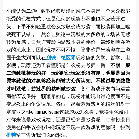
小编认为二游中致敬经典动漫的风气本身是一个大众都能
接受的玩梗方式，但是任何的玩笑都不能也不应该开过
头，下手不知轻重就会从致敬变成抄袭，而抄袭再加上嘴
硬死不认错，自然会让舆论中沉默的大多数的立场从无感
转为反感，自然连带影响游戏本身的评价，最终反映在游
戏的流水上，因此玩梗不可不慎，除非你是米哈游在二游
圈子坐大到可以在
崩铁
、
绝区零
玩冷僻的文学、哲学、电
影梗，玩家还为了看懂那是什么梗去考据一番，
不然一般
二游致敬梗玩的好、玩的能让玩家觉得有趣，明显是因为
原本致敬的对象够经典能被大众所认知。不捞过界的致敬
才叫致敬，捞过界的就叫做抄袭
，各个游戏开发商与运营
商都应该保持一颗谦卑的心，玩梗才能玩出讨论度而不是
变成炎上的争议话题。各位一起轰趴游戏网的粉丝们对于
塞皮亚之谜enigmaofsepia这款游戏怎么看，觉得角色设计
对你来说是致敬玩梗，还是已经算是抄袭呢，二游抄袭日
漫角色的争议会影响你玩这不玩一款游戏的意愿吗，快到
推特
留言告诉我们你的想法。