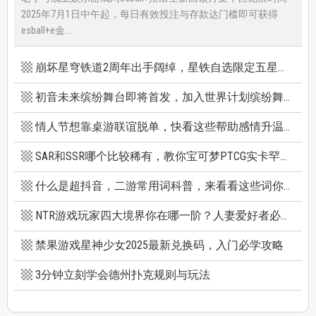
2025年7月1日中午起，每日有效投注与存款达门槛即可获得
esball+e金...
崩坏星穹铁道2周年出手阔绰，星铁自选限定五星竟有超保值人权角，新卡池机制一篇看懂
初音未来缤纷舞台即将首发，加入世界计划缤纷舞台前你必须知道的八件事
情人节想靠桌游联谊脱单，快看这些帮助感情升温的桌游技巧
SAR和SSR哪个比较稀有，教你宝可梦PTCG实卡罕贵度怎么看
什么是超抖音，二游常用词科普，来看看这些词你看得懂多少个
NTR游戏玩家四大境界你在哪一阶？人妻爱好者必看三款精选NTR游戏推荐
禁果游戏星神少女2025最新兑换码，入门必学攻略
3分钟立刻学会德州扑克规则与玩法