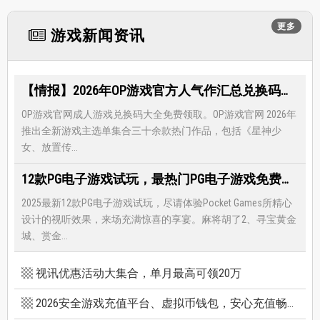
更多
游戏新闻资讯
【情报】2026年OP游戏官方人气作汇总兑换码大全，限时免费礼包领取-每月更新
OP游戏官网成人游戏兑换码大全免费领取。OP游戏官网 2026年
推出全新游戏主选单集合三十余款热门作品，包括《星神少
女、放置传...
12款PG电子游戏试玩，最热门PG电子游戏免费试玩，还有超多福利等著你
2025最新12款PG电子游戏试玩，尽请体验Pocket Games所精心
设计的视听效果，来场充满惊喜的享宴。麻将胡了2、寻宝黄金
城、赏金...
视讯优惠活动大集合，单月最高可领20万
2026安全游戏充值平台、虚拟币钱包，安心充值畅快游戏