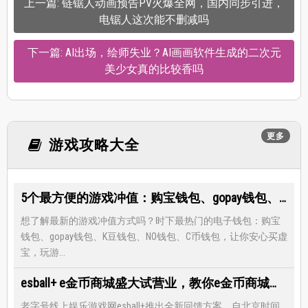
上一篇: 链锯人动画预告PV火爆全网，国内同步引进，
电锯人这次能不删减吗
下一篇: AI出场，绘师失业？AI画画软件生成的二次元
美少女真的比较香吗
更多
游戏攻略大全
5个最方便的游戏冲值：购宝钱包、gopay钱包、K豆钱包、NO钱包、C币钱包
想了解最新的游戏冲值方式吗？时下最热门的电子钱包：购宝
钱包、gopay钱包、K豆钱包、NO钱包、C币钱包，让你安心买虚
宝，玩游...
esball+ e金币商城盛大试营业，教你e金币商城怎么兑换最优惠
老字号线上娱乐游戏网esball+推出全新回馈方案，自北京时间