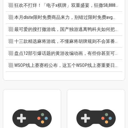
狂欢不打烊！「电子x棋牌」双重盛宴，狂撒58,888巨额红利
本月dlsite限时免费商品来力，别错过限时免费avg成人游戏和免费插画集
最可爱的搜打撤游戏，国产独游逃离鸭科夫如何把搜打撤玩出新高度
十三款精选麻将游戏，不懂麻将胡牌规则不会算番也能玩
盘点12部引爆话题的黄游改编动画，有些你甚至可能不知道它原作是黄游
WSOP线上赛赛程公布，这五个WSOP线上赛重要日期千万别错过