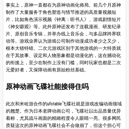
事实上，原神一直都在为原神动画化佈局。前几个月原神
制作了大量服务于角色塑造与情节推进的高质量视频短
片，比如角色演示视频《钟离：听书人》、游戏剧情短片
《神女噼观》等。此外原神还发布了连载漫画、研发纪录
片、原创音乐专辑，并举办线上音乐会，与多品牌跨界联
动等。游戏业界认为游戏公司制作动漫成功者少之又少，
根本大错特错。二次元游戏区别于其他游戏的一大特质就
在于其故事、设定和人物形象都是动漫化的，这在撼动化
的衔接上，至少在制作上没有门槛，同时玩家也都是二次
元爱好者，又保障动画有原始粉丝基础。
原神动画飞碟社能接得住吗
此次和米哈游合作的ufotable飞碟社就是游戏改编动画领域
的翘楚。作为日本老牌动画公司，飞碟社以出品质量优异
着称，尤其战斗画面的精緻程度令人眼睛一亮。很多网民
质疑这次的原神动画飞碟社会不会做崩了，但这个担心可