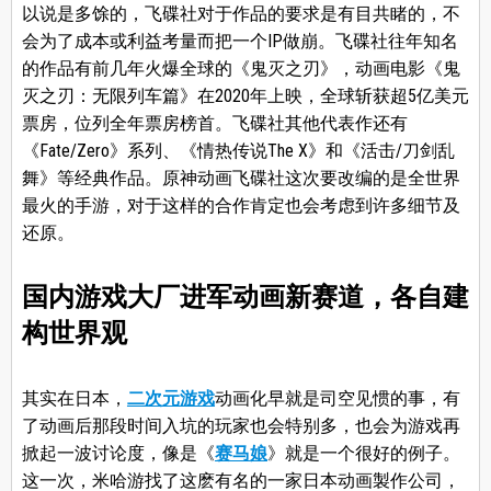
以说是多馀的，飞碟社对于作品的要求是有目共睹的，不
会为了成本或利益考量而把一个IP做崩。飞碟社往年知名
的作品有前几年火爆全球的《鬼灭之刃》，动画电影《鬼
灭之刃：无限列车篇》在2020年上映，全球斩获超5亿美元
票房，位列全年票房榜首。飞碟社其他代表作还有
《Fate/Zero》系列、《情热传说The X》和《活击/刀剑乱
舞》等经典作品。原神动画飞碟社这次要改编的是全世界
最火的手游，对于这样的合作肯定也会考虑到许多细节及
还原。
国内游戏大厂进军动画新赛道，各自建
构世界观
其实在日本，
二次元游戏
动画化早就是司空见惯的事，有
了动画后那段时间入坑的玩家也会特别多，也会为游戏再
掀起一波讨论度，像是《
赛马娘
》就是一个很好的例子。
这一次，米哈游找了这麽有名的一家日本动画製作公司，