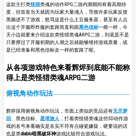
这款主打类
怪猎
类魂的动作RPG二游内测期间有着高期待
度，但首发当天就因为玩家大量涌入，导致许多玩家反馈
黑频进不了游戏，怒骂这是什么土豆服务器，甚至有人点
出这个开服即炸服的套路简直和跟
黑色信标
一模一样，今
天小边就要来介绍这款类怪猎类魂ARPG二游，到底是不是
只要撑过了开服初期的人潮之后就能够维持游戏质量，或
是已经准备和黑色信标走一样的套路了呢。
从各项游戏特色来看辉烬到底能不能称
得上是类怪猎类魂ARPG二游
俯视角动作玩法
辉烬採用俯视角动作玩法，市面上类似的竞品还有
无尽梦
回
、黑色信标、
星塔旅人
，打着类怪猎类魂这些3D动作游
戏的名号来看确实是名实不符有点碰瓷嫌疑，硬要说的话
也是类
diablo暗黑破坏神
游戏比较符合游戏玩法。