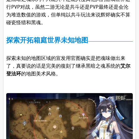
行PVP对战，虽然二游无论是共斗还是PVP最终还是会沦
为堆迭数值的游戏，但单纯以共斗玩法来说辉烬确实不算
碰瓷怪猎和黑魂。
探索开拓箱庭世界未知地图
探索未知的地图区域的宣发用官图确实是把魂味做出来
了，真要说的话是完美的復刻了继承黑暗之魂系统的
艾尔
登法环
的地图美术风格。