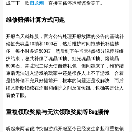
成了下一款
归龙潮
，直接宣佈停运就该偷笑了。
维修赔偿计算方式问题
开服当天就炸服，官方公告处理开服故障的公告内基础补
偿虹光魂晶10抽和1000石，然后维护时间拖越长补偿越
多，每小时多送500石，然后到下午当天4点45分说停服维
护结束，总共补偿了魂晶10抽、虹光魂晶10抽、熔镀晶
8000石、常驻冠二烬天使自选礼包，但问题来了，维护结
束后无法进入游戏的玩家中还是很多人上不了游戏，合着
是怕补偿不完只好提前开，根本的问题还是没解决，而后
续又断断续续在炸服和维护之间反复恆跳，也确实是让人
看傻了眼。
重複领取奖励与无法领取奖励等Bug频传
听起来两者很冲突但游戏开服至今已经发生多起可重複领