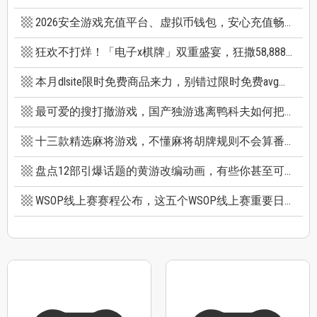
2026安全游戏充值平台、虚拟币钱包，安心充值畅快游戏
狂欢不打烊！「电子x棋牌」双重盛宴，狂撒58,888巨额红利
本月dlsite限时免费商品来力，别错过限时免费avg成人游戏和免费插画集
最可爱的搜打撤游戏，国产独游逃离鸭科夫如何把搜打撤玩出新高度
十三款精选麻将游戏，不懂麻将胡牌规则不会算番也能玩
盘点12部引爆话题的黄游改编动画，有些你甚至可能不知道它原作是黄游
WSOP线上赛赛程公布，这五个WSOP线上赛重要日期千万别错过