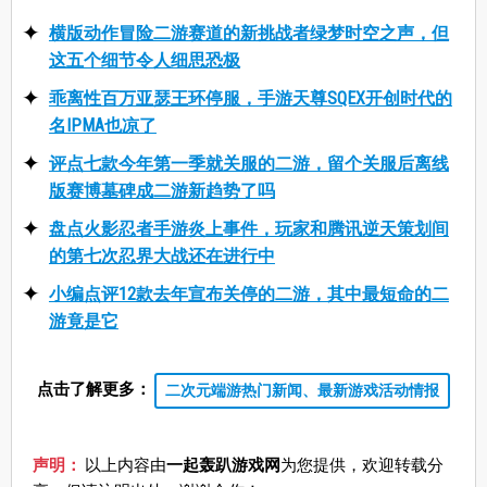
横版动作冒险二游赛道的新挑战者绿梦时空之声，但
这五个细节令人细思恐极
乖离性百万亚瑟王环停服，手游天尊SQEX开创时代的
名IPMA也凉了
评点七款今年第一季就关服的二游，留个关服后离线
版赛博墓碑成二游新趋势了吗
盘点火影忍者手游炎上事件，玩家和腾讯逆天策划间
的第七次忍界大战还在进行中
小编点评12款去年宣布关停的二游，其中最短命的二
游竟是它
点击了解更多：
二次元端游热门新闻、最新游戏活动情报
声明：
以上内容由
一起轰趴游戏网
为您提供，欢迎转载分