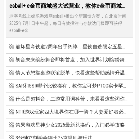
esball+ e金币商城盛大试营业，教你e金币商城怎么兑换最优惠
老字号线上娱乐游戏网esball+推出全新回馈方案，自北京时间
2025年7月1日中午起，每日有效投注与存款达门槛即可获得
esball+e金...
崩坏星穹铁道2周年出手阔绰，星铁自选限定五星竟有超保值人权角，新卡池机制一篇看懂
初音未来缤纷舞台即将首发，加入世界计划缤纷舞台前你必须知道的八件事
情人节想靠桌游联谊脱单，快看这些帮助感情升温的桌游技巧
SAR和SSR哪个比较稀有，教你宝可梦PTCG实卡罕贵度怎么看
什么是超抖音，二游常用词科普，来看看这些词你看得懂多少个
NTR游戏玩家四大境界你在哪一阶？人妻爱好者必看三款精选NTR游戏推荐
禁果游戏星神少女2025最新兑换码，入门必学攻略
3分钟立刻学会德州扑克规则与玩法