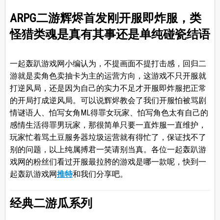
ARPG二游辉烬首发刚开服即炸服，类
怪猎类魂是真有其事还是单纯碰瓷结语
一起轰趴游戏网小编认为，不提画面不提打击感，回归二
游就是卖角色卖抽卡为主的运营方向，这游戏不只开服就
打逆风局，还是因为自己的实力不足才开服即炸服把正常
的开局打成逆风局。可以说辉烬教会了我们开服怕被骂剧
情谜语人、怕写女角ML得罪女玩家、怕写角色太有自己的
感情生活得罪男玩家，那很简单只要一直炸服一直维护，
玩家忙着骂土豆服务器垃圾运营就有得忙了，保证找不了
别的问题，以上纯属搏君一笑请别当真。各位一起轰趴游
戏网的粉丝们看过开服最拉胯的游戏是哪一款呢，快到一
起轰趴游戏网
推特
和我们分享吧。
经典二游瓜系列