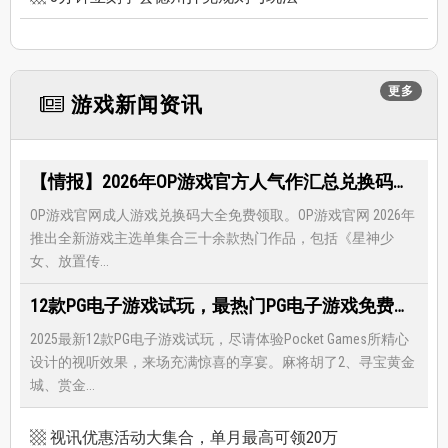
更多
游戏新闻资讯
【情报】2026年OP游戏官方人气作汇总兑换码大全，限时免费礼包领取-每月更新
OP游戏官网成人游戏兑换码大全免费领取。OP游戏官网 2026年
推出全新游戏主选单集合三十余款热门作品，包括《星神少
女、放置传...
12款PG电子游戏试玩，最热门PG电子游戏免费试玩，还有超多福利等著你
2025最新12款PG电子游戏试玩，尽请体验Pocket Games所精心
设计的视听效果，来场充满惊喜的享宴。麻将胡了2、寻宝黄金
城、赏金...
视讯优惠活动大集合，单月最高可领20万