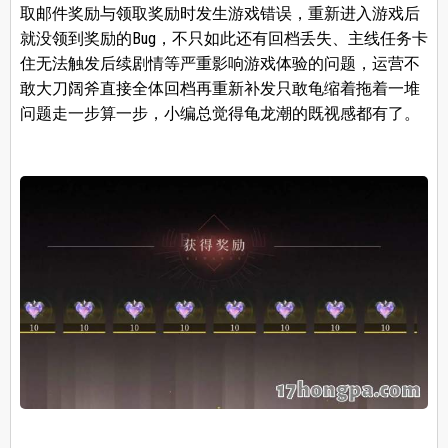
取邮件奖励与领取奖励时发生游戏错误，重新进入游戏后
就没领到奖励的Bug，不只如此还有回档丢失、主线任务卡
住无法触发后续剧情等严重影响游戏体验的问题，运营不
敢大刀阔斧直接全体回档再重新补发只敢龟缩着拖着一堆
问题走一步算一步，小编总觉得龟龙潮的既视感都有了。