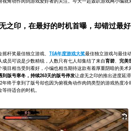
俯视角动作肉鸽游戏爱好者的关注。今天一起轰趴游戏网小编就
无之印，在最好的时机首曝，却错过最好
年金摇杆奖最佳独立游戏、
TGA年度游戏大奖
最佳独立游戏与最佳
队成员可说是少数精锐，人数只有七人却集结了来自
育碧
、
完美
个项目相当受到看好，小编也相当期待这款有着厚重阴暗的美术
遇到版号寒冬，持续263天的版号停发
让虚无之印的推出进度延滞
22年终于拿到了版号却也因为俯视角动作肉鸽类型的游戏热度冷
金等待适合的时机。