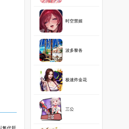
时空禁姬
波多黎各
极速炸金花
三公
以氪代肝