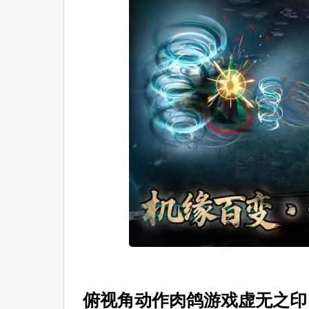
俯视角动作肉鸽游戏虚无之印