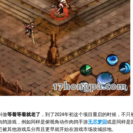
叫做
等着等着就老了
，到了2024年初这个项目重启的时候，不只
肉鸽游戏，例如同样是俯视角动作肉鸽手游
无尽梦回
或是同样是
已被其他游戏瓜分而且更早就开始在游戏市场攻城掠地。