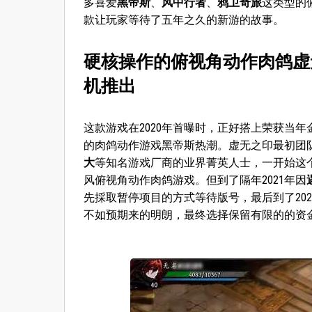
多喜爱
黑帝斯
、
风中行者
、
鸦卫奇旅
这类型的
款让玩家等待了五年之久的新游的故事。
硬核操作的俯视角动作肉鸽虚
机推出
这款游戏在2020年首曝时，正好搭上荣获当
的肉鸽动作游戏黑帝斯热潮。虚无之印最初团
大
等知名游戏厂商的业界菁英人士，一开始这
风俯视角动作肉鸽游戏。但到了隔年2021年因
先採取暂停项目的方式等待版号，最后到了20
不如预期来的明朗，最终选择保留有限的的资