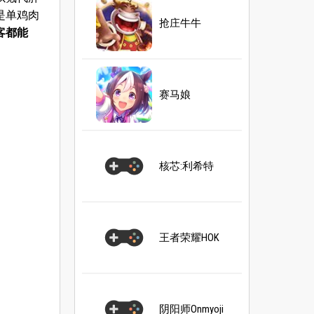
是单鸡肉
抢庄牛牛
客都能
赛马娘
核芯:利希特
王者荣耀HOK
阴阳师Onmyoji