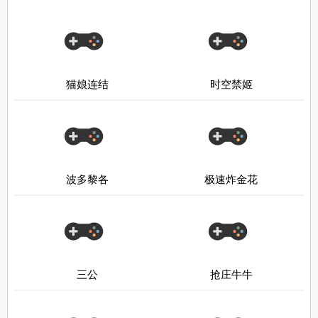
猫娘连结
时空禁姬
波多黎各
极速炸金花
三公
抢庄牛牛