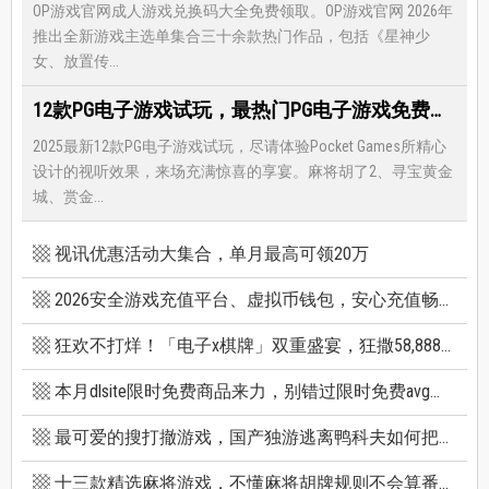
OP游戏官网成人游戏兑换码大全免费领取。OP游戏官网 2026年
推出全新游戏主选单集合三十余款热门作品，包括《星神少
女、放置传...
12款PG电子游戏试玩，最热门PG电子游戏免费试玩，还有超多福利等著你
2025最新12款PG电子游戏试玩，尽请体验Pocket Games所精心
设计的视听效果，来场充满惊喜的享宴。麻将胡了2、寻宝黄金
城、赏金...
视讯优惠活动大集合，单月最高可领20万
2026安全游戏充值平台、虚拟币钱包，安心充值畅快游戏
狂欢不打烊！「电子x棋牌」双重盛宴，狂撒58,888巨额红利
本月dlsite限时免费商品来力，别错过限时免费avg成人游戏和免费插画集
最可爱的搜打撤游戏，国产独游逃离鸭科夫如何把搜打撤玩出新高度
十三款精选麻将游戏，不懂麻将胡牌规则不会算番也能玩