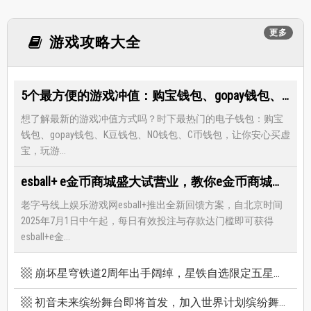
更多
游戏攻略大全
5个最方便的游戏冲值：购宝钱包、gopay钱包、K豆钱包、NO钱包、C币钱包
想了解最新的游戏冲值方式吗？时下最热门的电子钱包：购宝
钱包、gopay钱包、K豆钱包、NO钱包、C币钱包，让你安心买虚
宝，玩游...
esball+ e金币商城盛大试营业，教你e金币商城怎么兑换最优惠
老字号线上娱乐游戏网esball+推出全新回馈方案，自北京时间
2025年7月1日中午起，每日有效投注与存款达门槛即可获得
esball+e金...
崩坏星穹铁道2周年出手阔绰，星铁自选限定五星竟有超保值人权角，新卡池机制一篇看懂
初音未来缤纷舞台即将首发，加入世界计划缤纷舞台前你必须知道的八件事