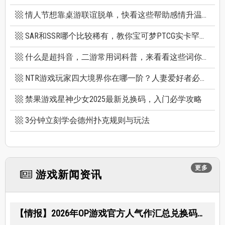
情人节想靠桌游联谊脱单，快看这些帮助感情升温的桌游技巧
SAR和SSR哪个比较稀有，教你宝可梦PTCG实卡罕贵度怎么看
什么是超抖音，二游常用词科普，来看看这些词你看得懂多少个
NTR游戏玩家四大境界你在哪一阶？人妻爱好者必看三款精选NTR游戏推荐
禁果游戏星神少女2025最新兑换码，入门必学攻略
3分钟立刻学会德州扑克规则与玩法
更多
游戏新闻资讯
【情报】2026年OP游戏官方人气作汇总兑换码大全，限时免费礼包领取-每月更新