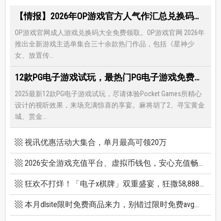
【情报】2026年OP游戏官方人气作汇总兑换码大全，限时免费礼包领取-每月更新
OP游戏官网成人游戏兑换码大全免费领取。OP游戏官网 2026年
推出全新游戏主选单集合三十余款热门作品，包括《星神少
女、放置传...
12款PG电子游戏试玩，最热门PG电子游戏免费试玩，还有超多福利等著你
2025最新12款PG电子游戏试玩，尽请体验Pocket Games所精心
设计的视听效果，来场充满惊喜的享宴。麻将胡了2、寻宝黄金
城、赏金...
视讯优惠活动大集合，单月最高可领20万
2026安全游戏充值平台、虚拟币钱包，安心充值畅快游戏
狂欢不打烊！「电子x棋牌」双重盛宴，狂撒58,888巨额红利
本月dlsite限时免费商品来力，别错过限时免费avg成人游戏和免费插画集