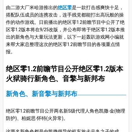
由二游大厂米哈游推出的
绝区零
是一款打击感爽快十足，
搭配队伍成员的连携攻击，连手残党都能打出高玩般的操
作的动作游戏。日前播出的绝区零1.2前瞻节目中公开了绝
区零1.2版本将在9/25改版，并公布即将于绝区零1.2版本推
出的新角色与大量玩法更新，以下一起轰趴游戏网小编就
来帮大家总整理这次的绝区零1.2前瞻节目的各项重点情
报。
绝区零1.2前瞻节目公开绝区零1.2版本
火狱骑行新角色、音擎与新邦布
新角色、新音擎与新邦布
绝区零1.2前瞻节目公开两名新S级代理人角色凯撒‧金(物理
防护)、柏妮思‧怀特(火异常)。
这两名新角色都是由凯撒领导的机车族卡吕冬之子的成