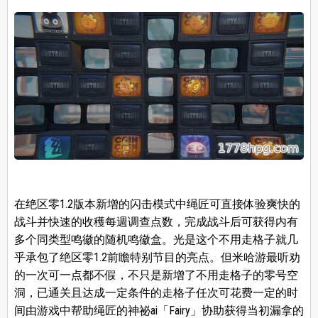
在绝区零1.2版本新增的闪击模式中绳匠可直接体验爽快的
战斗并快速的收穫每週调查点数，完成战斗后可获得内有
多个同类型鸣徽的随机鸣徽盒。光是这个不用走格子就几
乎承包了绝区零1.2前瞻特别节目的亮点。但米哈游最听劝
的一次可一点都不假，不只是新增了不用走格子的零号空
洞，已通关且达成一定条件的走格子任次可花费一定的时
间由游戏中帮助绳匠的神祕ai「Fairy」协助获得当初漏拿的