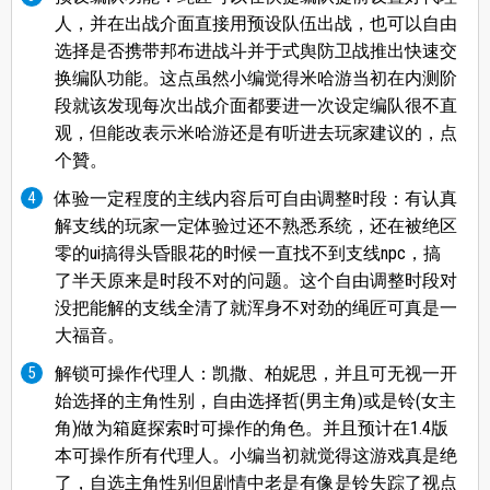
人，并在出战介面直接用预设队伍出战，也可以自由
选择是否携带邦布进战斗并于式舆防卫战推出快速交
换编队功能。这点虽然小编觉得米哈游当初在内测阶
段就该发现每次出战介面都要进一次设定编队很不直
观，但能改表示米哈游还是有听进去玩家建议的，点
个贊。
体验一定程度的主线内容后可自由调整时段：有认真
解支线的玩家一定体验过还不熟悉系统，还在被绝区
零的ui搞得头昏眼花的时候一直找不到支线npc，搞
了半天原来是时段不对的问题。这个自由调整时段对
没把能解的支线全清了就浑身不对劲的绳匠可真是一
大福音。
解锁可操作代理人：凯撒、柏妮思，并且可无视一开
始选择的主角性别，自由选择哲(男主角)或是铃(女主
角)做为箱庭探索时可操作的角色。并且预计在1.4版
本可操作所有代理人。小编当初就觉得这游戏真是绝
了，自选主角性别但剧情中老是有像是铃失踪了视点