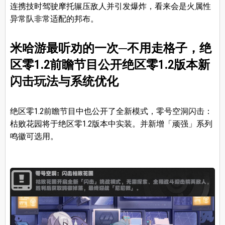
连携技时驾驶摩托辗压敌人并引发爆炸，看来会是火属性
异常队非常适配的邦布。
米哈游最听劝的一次─不用走格子，绝
区零1.2前瞻节目公开绝区零1.2版本新
闪击玩法与系统优化
绝区零1.2前瞻节目中也公开了全新模式，零号空洞闪击：
枯败花园将于绝区零1.2版本中实装。并新增「顽强」系列
鸣徽可选用。