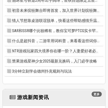
崩坏星穹铁道2周年出手阔绰，星铁自选限定五星竟有超保值人权角，新卡池机制一篇看懂
初音未来缤纷舞台即将首发，加入世界计划缤纷舞台前你必须知道的八件事
情人节想靠桌游联谊脱单，快看这些帮助感情升温的桌游技巧
SAR和SSR哪个比较稀有，教你宝可梦PTCG实卡罕贵度怎么看
什么是超抖音，二游常用词科普，来看看这些词你看得懂多少个
NTR游戏玩家四大境界你在哪一阶？人妻爱好者必看三款精选NTR游戏推荐
禁果游戏星神少女2025最新兑换码，入门必学攻略
3分钟立刻学会德州扑克规则与玩法
更多
游戏新闻资讯