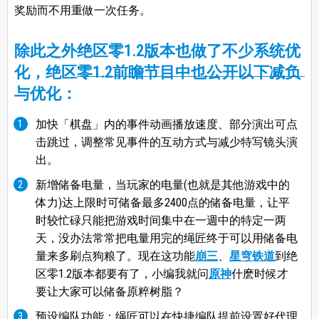
奖励而不用重做一次任务。
除此之外绝区零1.2版本也做了不少系统优
化，绝区零1.2前瞻节目中也公开以下减负
与优化：
加快「棋盘」内的事件动画播放速度、部分演出可点
击跳过，调整常见事件的互动方式与减少特写镜头演
出。
新增储备电量，当玩家的电量(也就是其他游戏中的
体力)达上限时可储备最多2400点的储备电量，让平
时较忙碌只能把游戏时间集中在一週中的特定一两
天，没办法常常把电量用完的绳匠终于可以用储备电
量来多刷点狗粮了。现在这功能
崩三
、
星穹铁道
到绝
区零1.2版本都要有了，小编我就问
原神
什麽时候才
要让大家可以储备原粹树脂？
预设编队功能：绳匠可以在快捷编队提前设置好代理