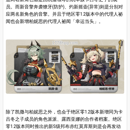
员。而新音擎奔袭獠牙(防护)、灼新摇壶(异常)则是分别对
应两名新角色的音擎。并且于绝区零1.2版本中的代理人祕
闻也会新增柏妮思的代理人祕闻「幸运当头」。
除了凯撒与柏妮思之外，也会于绝区零1.2版本新增同为卡
吕冬之子成员的角色派派、露西亚娜的合作者档案。绝区
零1.2版本同时推出的新S级邦布赤红莫库斯则是会再发动