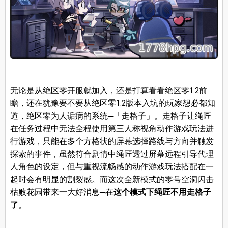
无论是从绝区零开服就加入，还是打算看看绝区零1.2前
瞻，还在犹豫要不要从绝区零1.2版本入坑的玩家想必都知
道，绝区零为人诟病的系统─「走格子」。走格子让绳匠
在任务过程中无法全程使用第三人称视角动作游戏玩法进
行游戏，只能在多个方格状的屏幕选择路线与方向并触发
探索的事件，虽然符合剧情中绳匠透过屏幕远程引导代理
人角色的设定，但与重视流畅感的动作游戏玩法搭配在一
起时会有明显的割裂感。而这次全新模式的零号空洞闪击
枯败花园带来一大好消息─在
这个模式下绳匠不用走格子
了
。