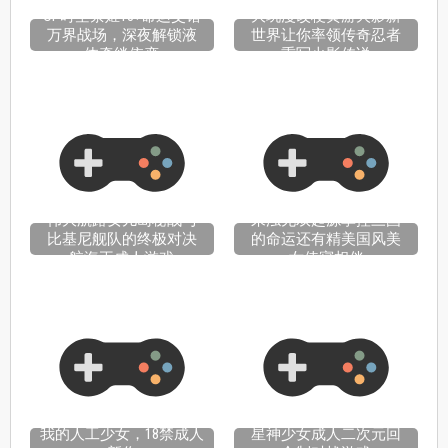
OP时空禁姬18+命运交错
大玩漫改梗黄游火影新
万界战场，深夜解锁液
世界让你率领传奇忍者
体牵绊依恋
重写火影传说
伟大航路女儿岛秘战与
来浊无双起源掌控三国
比基尼舰队的终极对决
的命运还有精美国风美
航海王成人游戏
女侍寝相伴
我的人工少女，18禁成人
星神少女成人二次元回