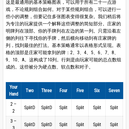
这是最通用的基本策略图表，可以用于所有二十一点游
戏，不论规则组合如何。对于某些规则组合，可以进行一
些小的调整，但要记住多张图表变得很复杂。我们稍后将
为专注的玩家提供一个解释这些调整的简短部分。庄家的
明牌列在顶部。你的手牌列在左边的第一列。只需沿着左
侧的列往下寻找你的手牌，然后横向移动到有庄家牌的
列，找到最佳的打法。基本策略通常以表格形式呈现。表
格的顶部是庄家可能拿到的牌：2、3、4、5、6、7、8、
9、10、A。这构成了10列。行则是由玩家可能的总点数组
成的。这些被分为硬点数、软点数和对子。
Your
Two
Three
Four
Five
Six
Seven
E
Hand
2 –
SplitD
SplitD
Split
Split
Split
Split
2
3 –
SplitD
SplitD
Split
Split
Split
Split
3