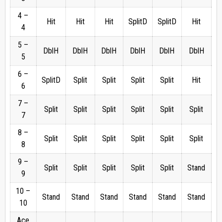
4 –
Hit
Hit
Hit
SplitD
SplitD
Hit
4
5 –
DblH
DblH
DblH
DblH
DblH
DblH
D
5
6 –
SplitD
Split
Split
Split
Split
Hit
6
7 –
Split
Split
Split
Split
Split
Split
7
8 –
Split
Split
Split
Split
Split
Split
S
8
9 –
Split
Split
Split
Split
Split
Stand
S
9
10 –
Stand
Stand
Stand
Stand
Stand
Stand
S
10
Ace