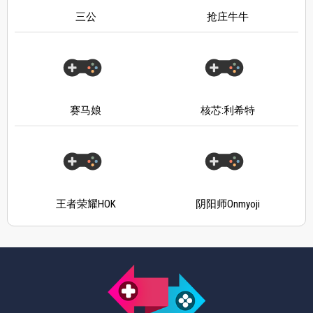
三公
抢庄牛牛
赛马娘
核芯:利希特
王者荣耀HOK
阴阳师Onmyoji