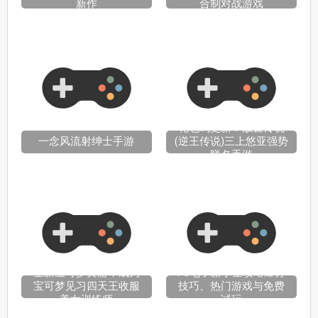
新作
合制对战游戏
礼包码更新！放置传说
一念风流射绅士手游
(逆王传说)三上悠亚强势
联名手游
全新宝可梦黄游，成为
PG电子新手全攻略爆分
宝可梦见习四天王收服
技巧、热门游戏与免费
美女训练师
试玩