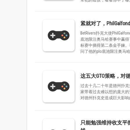
紧就对了，PhilGal
BetRivers扑克大使Ph
底池限注奥马哈赛事中赢得了
标赛中摘得第二条金手鍊。早
问了他的plo底池限注奥马
这五大GTO策略，对
过去十几二十年是德州扑克
家带着过去难以想的庞大的
对德州扑克史造成巨大影响
只能勉强维持收支平