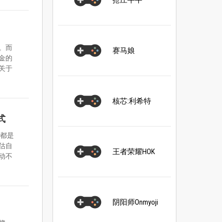
抢庄牛牛
。而
赛马娘
金的
关于
核芯:利希特
式
好都是
估自
王者荣耀HOK
动不
阴阳师Onmyoji