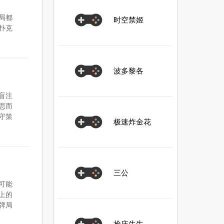
局都
时空禁姬
扑克
波多黎各
盲注
思而
守策
极速炸金花
三公
可能
上的
牌局