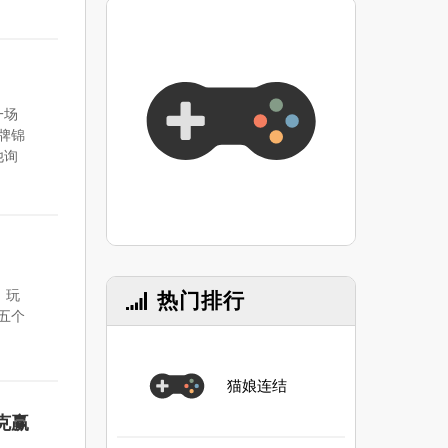
一场
牌锦
他询
，玩
热门排行
五个
。
猫娘连结
克赢