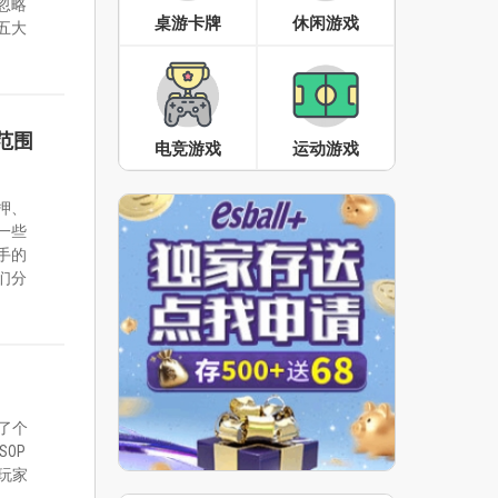
忽略
桌游卡牌
休闲游戏
五大
范围
电竞游戏
运动游戏
押、
一些
手的
们分
逮了个
SOP
玩家