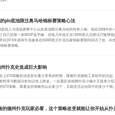
fond的plo底池限注奥马哈锦标赛策略心法
ilGalfond是线上与现场赛事中公认的底池限注奥马哈的传奇人物。他在2008年的
自己的第一条WSOP金手鍊，后续几年他又在10000美元无限注27换牌低
在2015年就有扑克媒体在50000美元扑克玩家锦标赛期间採访了他，向
哈锦标赛策略。
德州扑克史造成巨大影响
史上GTO策略的演进发生重大变革的时期，随着扑克辅助工具软件的兴起
资料库与数据分析知识坐上牌桌。一起轰趴游戏网扑克小编今天就来介绍
的GTO策略，看看这些策略你认识多少个，又能灵活运动其中的多少个呢
衡的德州扑克玩家必看，这个策略改变就能让你开始从扑