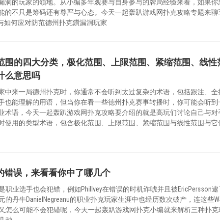
漏洞的玩家的领地。从小编多年观赛与自身参与的牌局经验来看，如果你
能的不只是筹码还有尊严与心态。今天一起轰趴游戏网扑克攻略专题来聊
ing案例与如何应对防范德州扑克鑽漏洞玩家
范围的四大分类，极化范围、上限范围、紧缩范围、线性
什么意思吗
家中来一局德州扑克时，你通常不会听到太过复杂的术语，包括跟注、全
手也能理解的用语，但当你在看一些德州扑克赛事转播时，你可能会听到
业术语，今天一起轰趴游戏网扑克攻略要介绍的就是高玩们讨论自己与对
时使用的类型术语，包含极化范围、上限范围、紧缩范围与线性范围与它
的错误，来看看你中了哪几个
选手也会犯错，例如PhilIvey在错误的时机诈唬并且被EricPersson
的丹牛DanielNegreanu的职业扑克玩家生涯中也经历数次破产，连这些W
又怎么可能不会犯错呢，今天一起轰趴游戏网扑克小编就来解析三种扑克
几种。