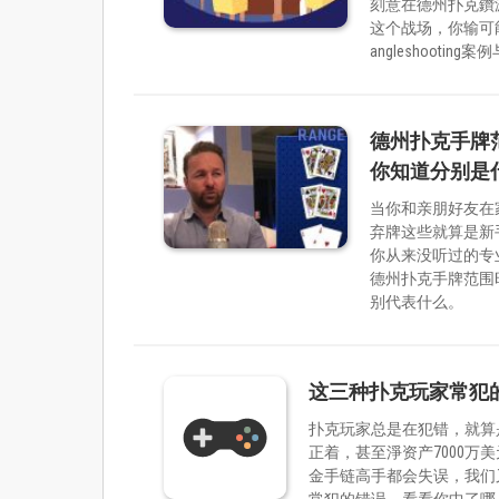
刻意在德州扑克鑽
这个战场，你输可
angleshoot
德州扑克手牌
你知道分别是
当你和亲朋好友在
弃牌这些就算是新
你从来没听过的专
德州扑克手牌范围
别代表什么。
这三种扑克玩家常犯
扑克玩家总是在犯错，就算是职业
正着，甚至淨资产7000万美元
金手链高手都会失误，我们
常犯的错误，看看你中了哪