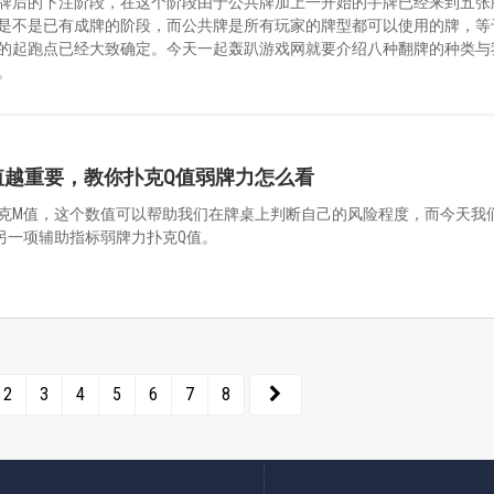
牌后的下注阶段，在这个阶段由于公共牌加上一开始的手牌已经来到五张
是不是已有成牌的阶段，而公共牌是所有玩家的牌型都可以使用的牌，等
的起跑点已经大致确定。今天一起轰趴游戏网就要介绍八种翻牌的种类与
。
值越重要，教你扑克Q值弱牌力怎么看
克M值，这个数值可以帮助我们在牌桌上判断自己的风险程度，而今天我
另一项辅助指标弱牌力扑克Q值。
2
3
4
5
6
7
8