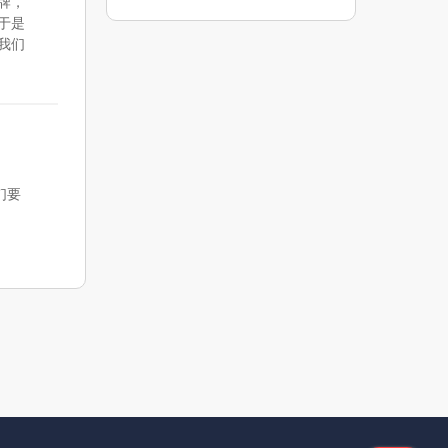
牌，
于是
我们
们要