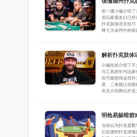
读懂德州扑克
前一週小编介绍了
克玩家朋友们已经
扑克肢体语言技巧
牌七大诀窍中的前
解析扑克肢体
小编先前介绍了不
与工具的年代玩家
你可能觉得这些扑
算、二来能让你获
并且介绍两位扑克
明枪易躲暗箭难
当你以为扑克是数
们在德州扑克潜规则