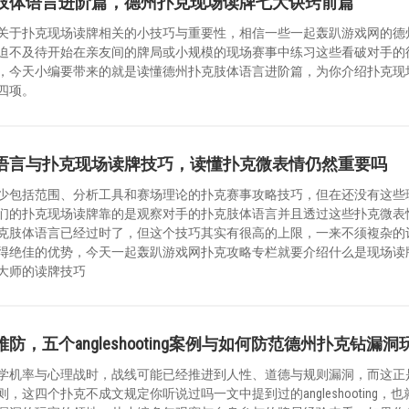
肢体语言进阶篇，德州扑克现场读牌七大诀窍前篇
关于扑克现场读牌相关的小技巧与重要性，相信一些一起轰趴游戏网的德
迫不及待开始在亲友间的牌局或小规模的现场赛事中练习这些看破对手的
，今天小编要带来的就是读懂德州扑克肢体语言进阶篇，为你介绍扑克现
四项。
语言与扑克现场读牌技巧，读懂扑克微表情仍然重要吗
少包括范围、分析工具和赛场理论的扑克赛事攻略技巧，但在还没有这些
们的扑克现场读牌靠的是观察对手的扑克肢体语言并且透过这些扑克微表
克肢体语言已经过时了，但这个技巧其实有很高的上限，一来不须複杂的
得绝佳的优势，今天一起轰趴游戏网扑克攻略专栏就要介绍什么是现场读
大师的读牌技巧
防，五个angleshooting案例与如何防范德州扑克钻漏洞
学机率与心理战时，战线可能已经推进到人性、道德与规则漏洞，而这正
，这四个扑克不成文规定你听说过吗一文中提到过的angleshooting，也