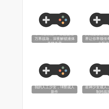
OP时空禁姬18+命运交错
大玩漫改梗黄
万界战场，深夜解锁液体
界让你率领传
牵绊依恋
火影传
我的人工少女，18禁成人
星神少女成人
新作
制对战