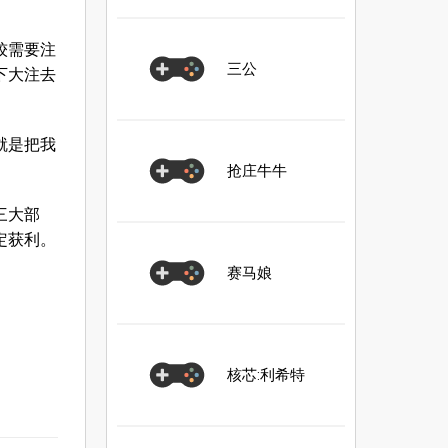
较需要注
三公
下大注去
就是把我
抢庄牛牛
三大部
定获利。
赛马娘
核芯:利希特