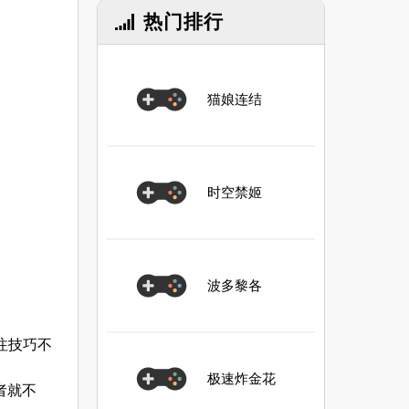
热门排行
猫娘连结
时空禁姬
波多黎各
压注技巧不
极速炸金花
者就不