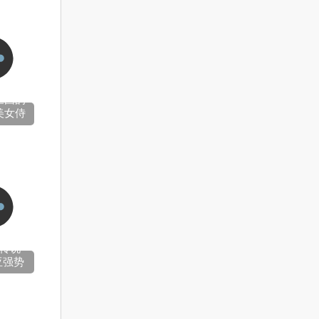
三国的
美女侍
传说
亚强势