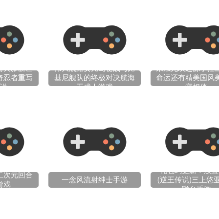
游火影新世
伟大航路女儿岛秘战与比
来浊无双起源掌控
奇忍者重写
基尼舰队的终极对决航海
命运还有精美国风
说
王成人游戏
寝相伴
礼包码更新！放置
二次元回合
一念风流射绅士手游
(逆王传说)三上悠
游戏
联名手游