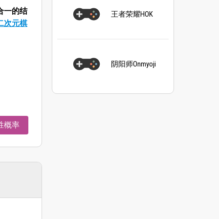
合一的结
王者荣耀HOK
二次元棋
阴阳师Onmyoji
胜概率