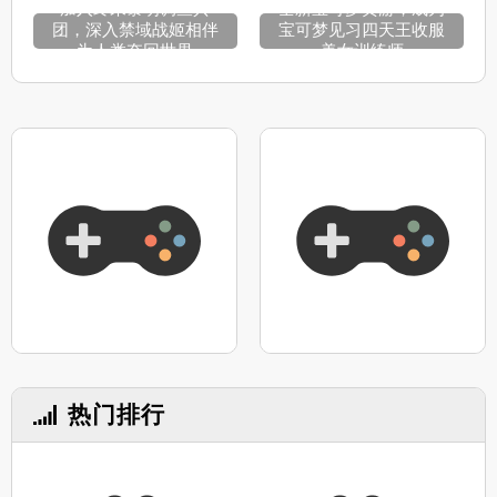
加入终末黎明调查兵
全新宝可梦黄游，成为
团，深入禁域战姬相伴
宝可梦见习四天王收服
为人类夺回世界
美女训练师
热门排行