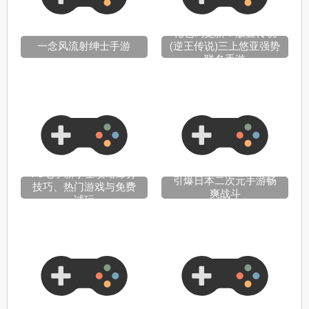
礼包码更新！放置传说
一念风流射绅士手游
(逆王传说)三上悠亚强势
联名手游
PG电子新手全攻略爆分
引爆日本二次元手游畅
技巧、热门游戏与免费
爽战斗
试玩