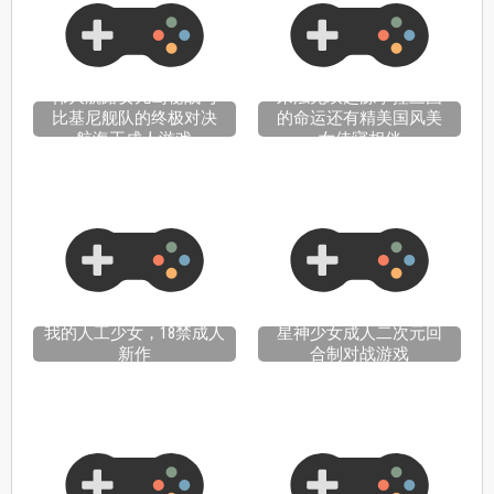
伟大航路女儿岛秘战与
来浊无双起源掌控三国
比基尼舰队的终极对决
的命运还有精美国风美
航海王成人游戏
女侍寝相伴
我的人工少女，18禁成人
星神少女成人二次元回
新作
合制对战游戏