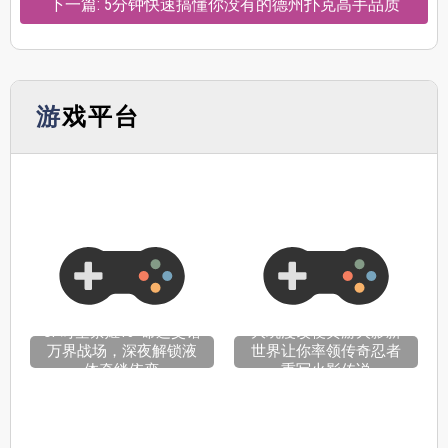
下一篇: 5分钟快速搞懂你没有的德州扑克高手品质
游戏平台
OP时空禁姬18+命运交错
大玩漫改梗黄游火影新
万界战场，深夜解锁液
世界让你率领传奇忍者
体牵绊依恋
重写火影传说