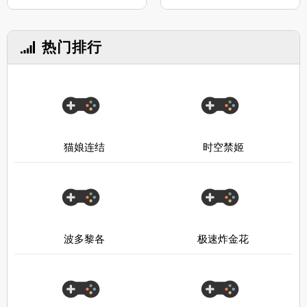
热门排行
猫娘连结
时空禁姬
波多黎各
极速炸金花