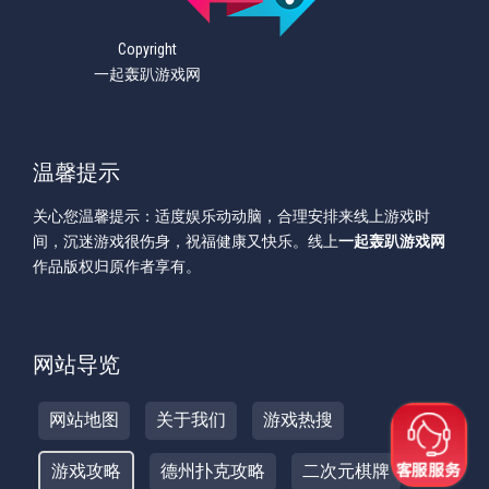
Copyright
一起轰趴游戏网
温馨提示
关心您温馨提示：适度娱乐动动脑，合理安排来线上游戏时
间，沉迷游戏很伤身，祝福健康又快乐。线上
一起轰趴游戏网
作品版权归原作者享有。
网站导览
网站地图
关于我们
游戏热搜
游戏攻略
德州扑克攻略
二次元棋牌