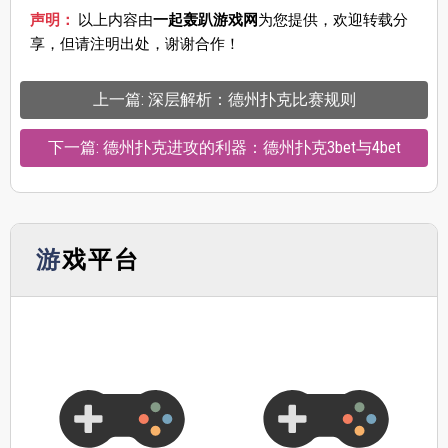
声明：
以上内容由
一起轰趴游戏网
为您提供，欢迎转载分
享，但请注明出处，谢谢合作！
上一篇: 深层解析：德州扑克比赛规则
下一篇: 德州扑克进攻的利器：德州扑克3bet与4bet
游戏平台