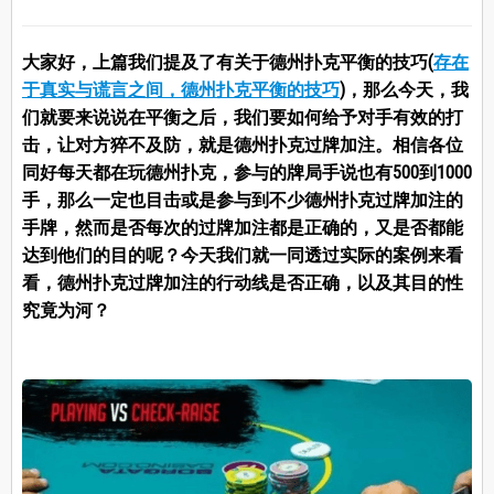
大家好，上篇我们提及了有关于德州扑克平衡的技巧(
存在
于真实与谎言之间，德州扑克平衡的技巧
)，那么今天，我
们就要来说说在平衡之后，我们要如何给予对手有效的打
击，让对方猝不及防，就是德州扑克过牌加注。相信各位
同好每天都在玩德州扑克，参与的牌局手说也有500到1000
手，那么一定也目击或是参与到不少德州扑克过牌加注的
手牌，然而是否每次的过牌加注都是正确的，又是否都能
达到他们的目的呢？今天我们就一同透过实际的案例来看
看，德州扑克过牌加注的行动线是否正确，以及其目的性
究竟为河？