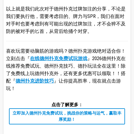
以上就是我们此次对于德州扑克过牌加注的分享，不论是
我们要执行他，需要考虑目的、牌力与SPR，我们在面对
对手时也要考虑到有可能出现的过牌加注，才不会猝不及
防的被对手的匕首，从背后给捅个对穿。
喜欢玩需要动脑筋的游戏吗？德州扑克游戏绝对适合你！
立刻点击『
在线德州扑克免费试玩游戏
』2026德州扑克在
线推荐免费试玩、德州扑克技巧、德扑玩法全在这里！除
了免费线上玩德州扑克外，还有更多优惠可以领取！！搭
配『
德州扑克进阶技巧
』让你提高胜率，现在就点击游
玩！
点击了解更多：
立即加入德州扑克免费试玩，挑战你的策略与运气，赢取丰
厚奖励！