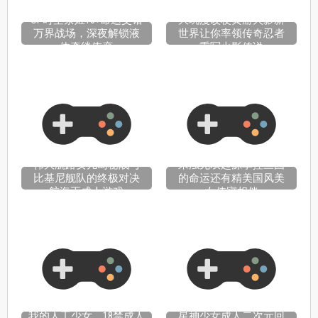
OP时空禁姬18+命运交错
大玩漫改梗黄游火影新
万界战场，深夜解锁液
世界让你率领传奇忍者
体牵绊依恋
重写火影传说
伟大航路女儿岛秘战与
来浊无双起源掌控三国
比基尼舰队的终极对决
的命运还有精美国风美
航海王成人游戏
女侍寝相伴
我的人工少女，18禁成人
星神少女成人二次元回