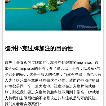
德州扑克过牌加注的目的性
首先，最直观的过牌加注，就是在翻牌前的limp raise。通
常会做出limp raise的手牌，多半是JJ以上手牌，以及A/K与
少部分的A/Q，这是一般人的范围，当然有些线下局也会有
人为了娱乐拿任意两张牌做这个动作。然而这些动作的目
的性都是同一个：造大底池。让底池在进入翻牌前就膨
胀，那么我们要进入翻牌的胜率就不用到非常高，EV就够
支持我们去做后续的不论是攻击的加注或是防守的跟注。
我们来看看实际案例：