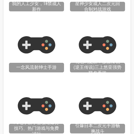
我的人工少女，18禁成人
星神少女成人二次元回
新作
合制对战游戏
礼包码更新！放置传说
一念风流射绅士手游
(逆王传说)三上悠亚强势
联名手游
PG电子新手全攻略爆分
引爆日本二次元手游畅
技巧、热门游戏与免费
爽战斗