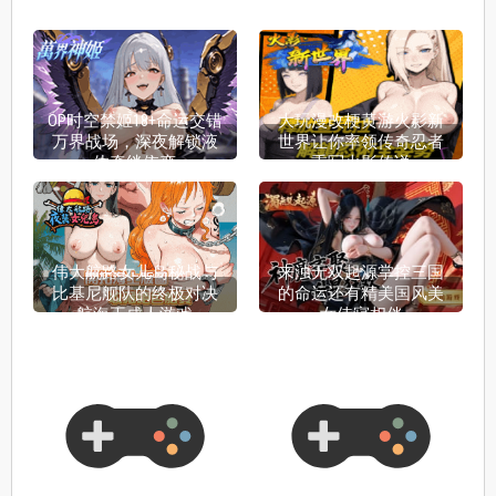
OP时空禁姬18+命运交错
大玩漫改梗黄游火影新
万界战场，深夜解锁液
世界让你率领传奇忍者
体牵绊依恋
重写火影传说
伟大航路女儿岛秘战与
来浊无双起源掌控三国
比基尼舰队的终极对决
的命运还有精美国风美
航海王成人游戏
女侍寝相伴