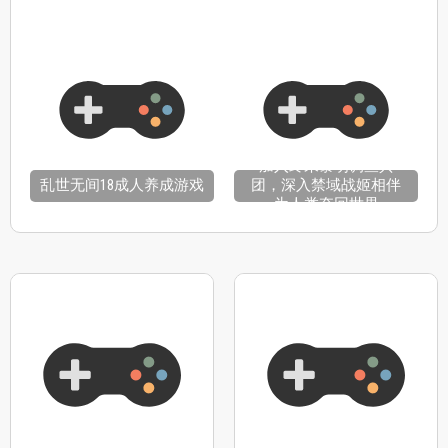
试玩
加入终末黎明调查兵
乱世无间18成人养成游戏
团，深入禁域战姬相伴
为人类夺回世界