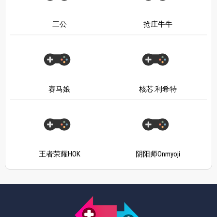
三公
抢庄牛牛
赛马娘
核芯:利希特
王者荣耀HOK
阴阳师Onmyoji