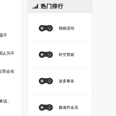
热门排行
猫娘连结
问题不
我认为不
时空禁姬
反而会在
波多黎各
。
来说，
极速炸金花