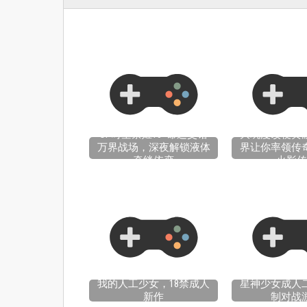
OP时空禁姬18+命运交错
大玩漫改梗黄
万界战场，深夜解锁液体
界让你率领传
牵绊依恋
火影传
我的人工少女，18禁成人
星神少女成人
新作
制对战