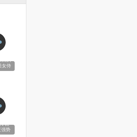
三国的
美女侍
传说
亚强势