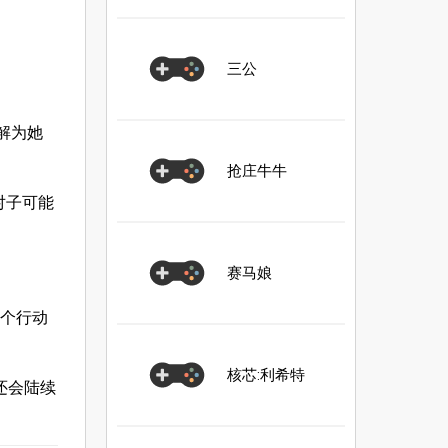
三公
解为她
抢庄牛牛
里对子可能
赛马娘
这个行动
核芯:利希特
还会陆续