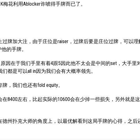
梅花利用Ablocker诈唬得手牌而已了。
牌加大注，由于庄位是raiser，过牌后要是庄位过牌，可以理
护他的手牌。
-9000，原因在于我们手里有着4跟5因此他不太会是中间的set，大手
都是可以all in因为我们会有大概率领先。
们也还有fold equity。
8400左右，比起实际的10600会在少掉一些损失，另外就是
在德州扑克大师的角度上，以最优解看到这局手牌的心得，之后