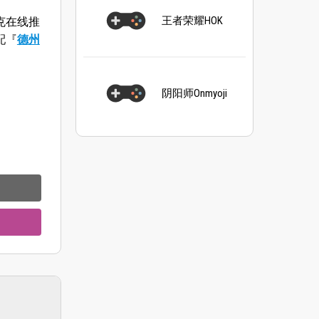
王者荣耀HOK
扑克在线推
配『
德州
阴阳师Onmyoji