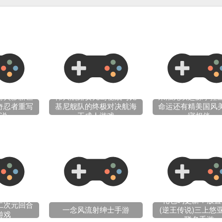
游火影新世
伟大航路女儿岛秘战与比
来浊无双起源掌控
奇忍者重写
基尼舰队的终极对决航海
命运还有精美国风
说
王成人游戏
寝相伴
礼包码更新！放置
二次元回合
一念风流射绅士手游
(逆王传说)三上悠
游戏
联名手游