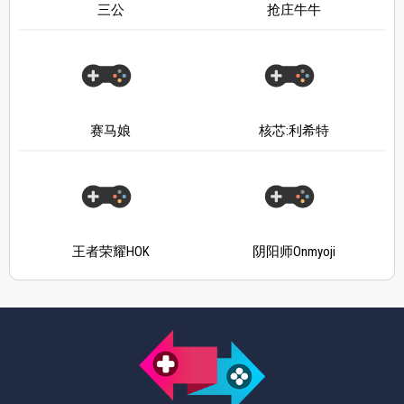
三公
抢庄牛牛
赛马娘
核芯:利希特
王者荣耀HOK
阴阳师Onmyoji