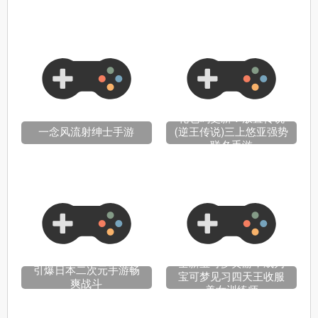
礼包码更新！放置传说
一念风流射绅士手游
(逆王传说)三上悠亚强势
联名手游
全新宝可梦黄游，成为
引爆日本二次元手游畅
宝可梦见习四天王收服
爽战斗
美女训练师