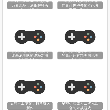
OP时空禁姬18+命运交错
大玩漫改梗黄游火影新
万界战场，深夜解锁液
世界让你率领传奇忍者
体牵绊依恋
重写火影传说
伟大航路女儿岛秘战与
来浊无双起源掌控三国
比基尼舰队的终极对决
的命运还有精美国风美
航海王成人游戏
女侍寝相伴
我的人工少女，18禁成人
星神少女成人二次元回
新作
合制对战游戏