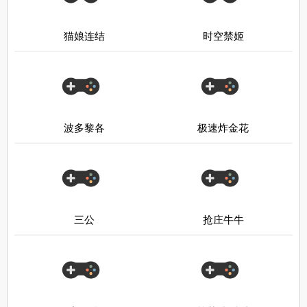
猫娘连结
时空禁姬
波多黎各
极速炸金花
三公
抢庄牛牛