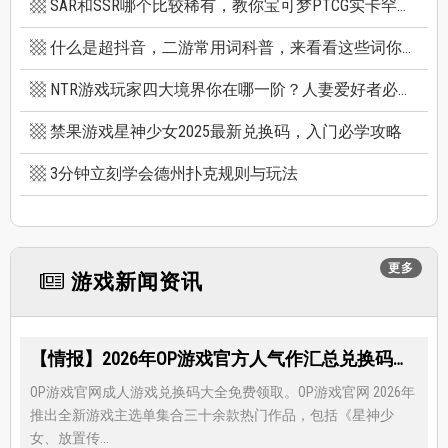
SAR和SSR哪个比较稀有，教你宝可梦PTCG实卡罕贵度怎么看
什么是超抖音，二游常用词科普，来看看这些词你看得懂多少个
NTR游戏玩家四大境界你在哪一阶？人妻爱好者必看三款精选NTR游戏推荐
禁果游戏星神少女2025最新兑换码，入门必学攻略
3分钟立刻学会德州扑克规则与玩法
更多
游戏新闻资讯
【情报】2026年OP游戏官方人气作汇总兑换码大全，限时免费礼包领取-每月更新
OP游戏官网成人游戏兑换码大全免费领取。OP游戏官网 2026年
推出全新游戏主选单集合三十余款热门作品，包括《星神少
女、放置传...