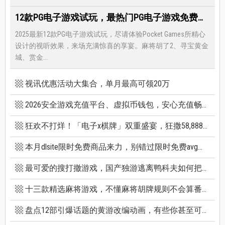
12款PG电子游戏试玩，最热门PG电子游戏免费试玩，还有超多福利等著你
2025最新12款PG电子游戏试玩，尽请体验Pocket Games所精心
设计的视听效果，来场充满惊喜的享宴。麻将胡了2、寻宝黄金
城、赏金...
视讯优惠活动大集合，单月最高可领20万
2026安全游戏充值平台、虚拟币钱包，安心充值畅快游戏
狂欢不打烊！「电子x棋牌」双重盛宴，狂撒58,888巨额红利
本月dlsite限时免费商品来力，别错过限时免费avg成人游戏和免费插画集
最可爱的搜打撤游戏，国产独游逃离鸭科夫如何把搜打撤玩出新高度
十三款精选麻将游戏，不懂麻将胡牌规则不会算番也能玩
盘点12部引爆话题的黄游改编动画，有些你甚至可能不知道它原作是黄游