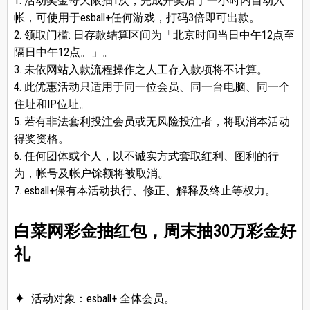
1. 活动奖金每天限抽1次，完成开奖后于一小时内自动入
帐，可使用于esball+任何游戏，打码3倍即可出款。
2. 领取门槛: 日存款结算区间为「北京时间当日中午12点至
隔日中午12点。」。
3. 未依网站入款流程操作之人工存入款项将不计算。
4. 此优惠活动只适用于同一位会员、同一台电脑、同一个
住址和IP位址。
5. 若有非法套利投注会员或无风险投注者，将取消本活动
得奖资格。
6. 任何团体或个人，以不诚实方式套取红利、图利的行
为，帐号及帐户馀额将被取消。
7. esball+保有本活动执行、修正、解释及终止等权力。
白菜网彩金抽红包，周末抽30万彩金好
礼
活动对象：esball+ 全体会员。