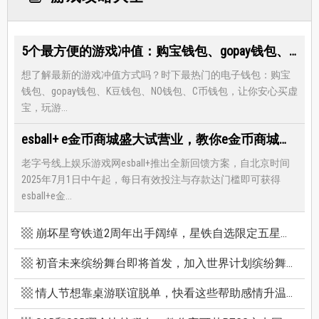
5个最方便的游戏冲值：购宝钱包、gopay钱包、K豆钱包、NO钱包、C币钱包
想了解最新的游戏冲值方式吗？时下最热门的电子钱包：购宝
钱包、gopay钱包、K豆钱包、NO钱包、C币钱包，让你安心买虚
宝，玩游...
esball+ e金币商城盛大试营业，教你e金币商城怎么兑换最优惠
老字号线上娱乐游戏网esball+推出全新回馈方案，自北京时间
2025年7月1日中午起，每日有效投注与存款达门槛即可获得
esball+e金...
崩坏星穹铁道2周年出手阔绰，星铁自选限定五星竟有超保值人权角，新卡池机制一篇看懂
初音未来缤纷舞台即将首发，加入世界计划缤纷舞台前你必须知道的八件事
情人节想靠桌游联谊脱单，快看这些帮助感情升温的桌游技巧