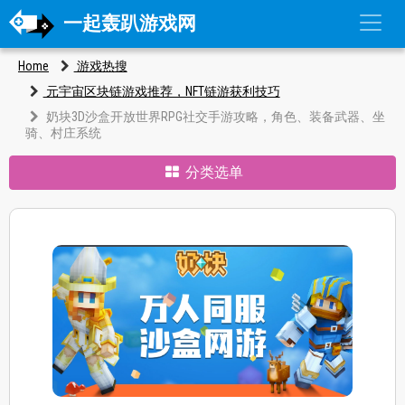
一起轰趴游戏网
Home
游戏热搜
元宇宙区块链游戏推荐，NFT链游获利技巧
奶块3D沙盒开放世界RPG社交手游攻略，角色、装备武器、坐
骑、村庄系统
分类选单