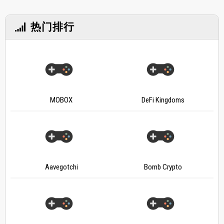
热门排行
MOBOX
DeFi Kingdoms
Aavegotchi
Bomb Crypto