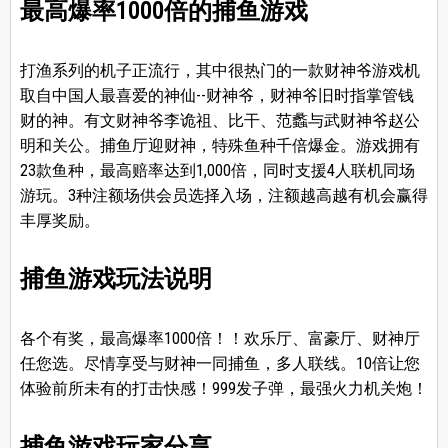
最高爆率1000倍的捕鱼游戏
打渔系列的机子正流行，其中很热门的一款财神爷游戏机
取自中国人最喜爱的神仙--财神爷，财神爷旧时指掌管钱
财的神。有文财神爷李诡祖、比干、范蠡与武财神爷赵公
明和关公。捕鱼厅迎财神，特殊鱼种千倍爆金。游戏拥有
23款鱼种，最高赔率达到1,000倍，同时支援4人联机同场
游玩。3种注额场供会员选择入场，注额越高越有机会赢得
丰厚奖励。
捕鱼游戏玩法说明
各个有奖，最高爆率1000倍！！欢乐厅、富豪厅、财神厅
任您选。尽情享受与财神一同捕鱼，多人联线。10倍让您
体验前所未有的打击快感！999发子弹，最强火力机关炮！
捕鱼游戏玩家分享