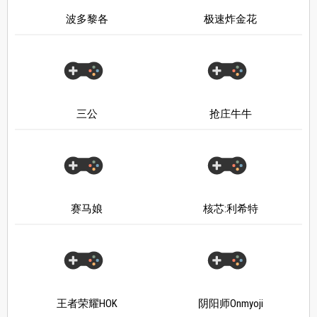
波多黎各
极速炸金花
三公
抢庄牛牛
赛马娘
核芯:利希特
王者荣耀HOK
阴阳师Onmyoji