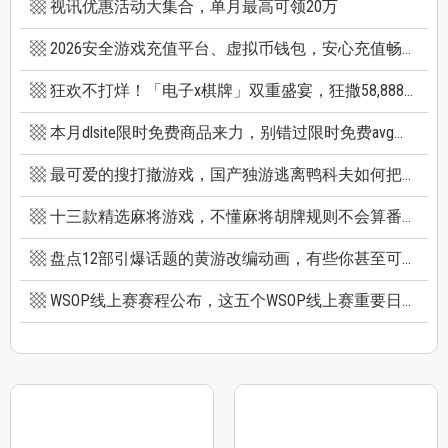
视讯优惠活动大集合，单月最高可领20万
2026安全游戏充值平台、虚拟币钱包，安心充值畅快游戏
狂欢不打烊！「电子x棋牌」双重盛宴，狂撒58,888巨额红利
本月dlsite限时免费商品来力，别错过限时免费avg成人游戏和免费插画集
最可爱的搜打撤游戏，国产独游逃离鸭科夫如何把搜打撤玩出新高度
十三款精选麻将游戏，不懂麻将胡牌规则不会算番也能玩
盘点12部引爆话题的黄游改编动画，有些你甚至可能不知道它原作是黄游
WSOP线上赛赛程公布，这五个WSOP线上赛重要日期千万别错过