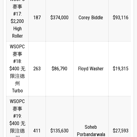
赛事
#17:
187
$374,000
Corey Biddle
$93,116
$2,200
High
Roller
WSOPC
赛事
#18:
$400 无
263
$86,790
Floyd Washer
$19,315
限注德
州
Turbo
WSOPC
赛事
#19:
$400 无
Soheb
限注德
411
$135,630
$27,593
Porbandarwala