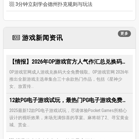
3分钟立刻学会德州扑克规则与玩法
更多
游戏新闻资讯
【情报】2026年OP游戏官方人气作汇总兑换码大全，限时免费礼包领取-每月更新
OP游戏官网成人游戏兑换码大全免费领取。OP游戏官网 2026年
推出全新游戏主选单集合三十余款热门作品，包括《星神少
女、放置传...
12款PG电子游戏试玩，最热门PG电子游戏免费试玩，还有超多福利等著你
2025最新12款PG电子游戏试玩，尽请体验Pocket Games所精心
设计的视听效果，来场充满惊喜的享宴。麻将胡了2、寻宝黄金
城、赏金...