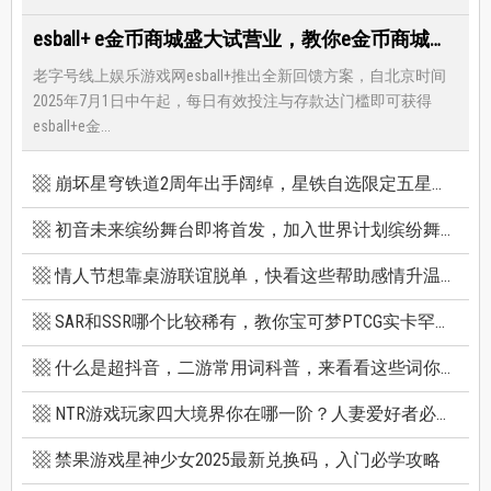
esball+ e金币商城盛大试营业，教你e金币商城怎么兑换最优惠
老字号线上娱乐游戏网esball+推出全新回馈方案，自北京时间
2025年7月1日中午起，每日有效投注与存款达门槛即可获得
esball+e金...
崩坏星穹铁道2周年出手阔绰，星铁自选限定五星竟有超保值人权角，新卡池机制一篇看懂
初音未来缤纷舞台即将首发，加入世界计划缤纷舞台前你必须知道的八件事
情人节想靠桌游联谊脱单，快看这些帮助感情升温的桌游技巧
SAR和SSR哪个比较稀有，教你宝可梦PTCG实卡罕贵度怎么看
什么是超抖音，二游常用词科普，来看看这些词你看得懂多少个
NTR游戏玩家四大境界你在哪一阶？人妻爱好者必看三款精选NTR游戏推荐
禁果游戏星神少女2025最新兑换码，入门必学攻略