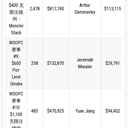
$400 无
Arthur
2,478
$817,740
$113,115
限注德
Demmerley
州 -
Monster
Stack
WSOPC
赛事
#9:
Jeremiah
$600
258
$132,870
$29,791
Wheeler
Pot-
Limit
Omaha
WSOPC
赛事
#10:
483
$470,925
Yuan Jiang
$94,402
$1,100
无限注