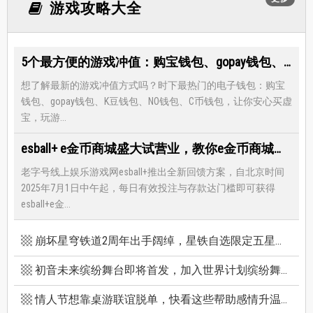
游戏攻略大全
5个最方便的游戏冲值：购宝钱包、gopay钱包、K豆钱包、NO钱包、C币钱包
想了解最新的游戏冲值方式吗？时下最热门的电子钱包：购宝
钱包、gopay钱包、K豆钱包、NO钱包、C币钱包，让你安心买虚
宝，玩游...
esball+ e金币商城盛大试营业，教你e金币商城怎么兑换最优惠
老字号线上娱乐游戏网esball+推出全新回馈方案，自北京时间
2025年7月1日中午起，每日有效投注与存款达门槛即可获得
esball+e金...
崩坏星穹铁道2周年出手阔绰，星铁自选限定五星竟有超保值人权角，新卡池机制一篇看懂
初音未来缤纷舞台即将首发，加入世界计划缤纷舞台前你必须知道的八件事
情人节想靠桌游联谊脱单，快看这些帮助感情升温的桌游技巧