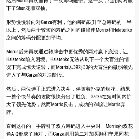
然后Morris再次赢得了一次筹码翻倍。这一次，他用两对赢
下了Shan花顺双抽。
形势慢慢转向对Garza有利，他的筹码跃升至总筹码的一半
以上，然后两个较短的筹码之间的碰撞使Morris和Halatenko
之间的筹码分配更加平均。
Morris后来再次通过转牌击中更优秀的两对赢下底池，让
Halatenko陷入困境。Halatenko无法从剩下一个大盲注的情
况下完成惊天逆转，而Morris以39对33的大盲注的微弱领先
进入了与Garza的对决阶段。
然后，两位选手正式进入决斗，伴随着扑克的烟花，结果
一整个快节奏的攻防很快分出了胜负。Garza在短时间内扩
大了领先优势，然而Morris反击，成功的诈唬让Morris弃
牌。
直到这样的一手牌引了双方筹码进入中央时，Morris的双花
色A-Q形成了顶对，而Garza则用第二对加买顺和坚果同花