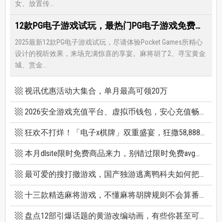
女、放置传...
12款PG电子游戏试玩，最热门PG电子游戏免费试玩，还有超多福利等著你
2025最新12款PG电子游戏试玩，尽请体验Pocket Games所精心
设计的视听效果，来场充满惊喜的享宴。麻将胡了2、寻宝黄金
城、赏金...
视讯优惠活动大集合，单月最高可领20万
2026安全游戏充值平台、虚拟币钱包，安心充值畅快游戏
狂欢不打烊！「电子x棋牌」双重盛宴，狂撒58,888巨额红利
本月dlsite限时免费商品来力，别错过限时免费avg成人游戏和免费插画集
最可爱的搜打撤游戏，国产独游逃离鸭科夫如何把搜打撤玩出新高度
十三款精选麻将游戏，不懂麻将胡牌规则不会算番也能玩
盘点12部引爆话题的黄游改编动画，有些你甚至可能不知道它原作是黄游