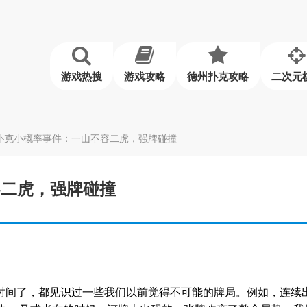
游戏热搜
游戏攻略
德州扑克攻略
二次元
扑克小概率事件：一山不容二虎，强牌碰撞
容二虎，强牌碰撞
间了，都见识过一些我们以前觉得不可能的牌局。例如，连续