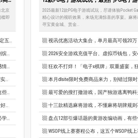
自北京
2025最新12款PG电子游戏试玩，尽请体验Pocket Ga
门槛即
精心设计的视听效果，来场充满惊喜的享宴。麻将
寻宝黄金城、赏金...
一篇看懂
视讯优惠活动大集合，单月最高可领20万
八件事
2026安全游戏充值平台、虚拟币钱包，安心充值畅
技巧
狂欢不打烊！「电子x棋牌」双重盛宴，狂撒58,888
么看
本月dlsite限时免费商品来力，别错过限时免费avg成人游戏和
少个
最可爱的搜打撤游戏，国产独游逃离鸭科夫如何把搜打撤玩出
推荐
十三款精选麻将游戏，不懂麻将胡牌规则不会算番
攻略
盘点12部引爆话题的黄游改编动画，有些你甚至可能不知道它原作
WSOP线上赛赛程公布，这五个WSOP线上赛重要日期千万