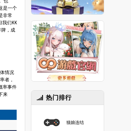
。也
这是一个
率是非常
我们KK
弃牌，成
整体情况
胜率者，
小概率事件
下来
热门排行
猫娘连结