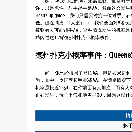
起手AA我们在翻牌前无需担心。但是对于起
许，只是也许，对手起手是AA。然而这会发
Head’s up game，我们只需要对抗一位对
低。但在满桌（9人桌）中，我们要面对8名玩
撞到有人可能起手AA，这种情况发生的机率是1比2
功闪过这1:26的德州扑克小概率事件。
德州扑克小概率事件：Queens对K
起手KK已经很强了只怕AA，但是如果是起手
为，其中一位玩家起手KK或AA。在满桌情况下
机率是接近1比4。在你前面有人加注、而有人3be
正在发生，请心平气和地盖掉QQ，因为这没
情
起手