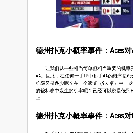
德州扑克小概率事件：Aces对A
让我们从一些相当简单但相当重要的机率开始：
AA。因此，在任何一手牌中起手AA的概率是6比1
机率又是多少呢？在一个满桌（9人桌）中，这
的锦标赛中发生的机率呢？已经可以说是低到难以计算
上。
德州扑克小概率事件：Aces对Ki