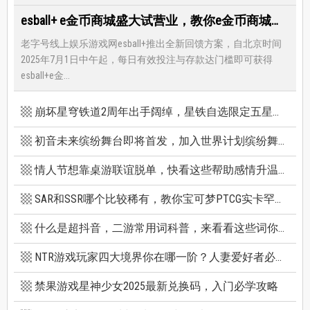
esball+ e金币商城盛大试营业，教你e金币商城怎么兑换最优惠
老字号线上娱乐游戏网esball+推出全新回馈方案，自北京时间
2025年7月1日中午起，每日有效投注与存款达门槛即可获得
esball+e金...
崩坏星穹铁道2周年出手阔绰，星铁自选限定五星竟有超保值人权角，新卡池机制一篇看懂
初音未来缤纷舞台即将首发，加入世界计划缤纷舞台前你必须知道的八件事
情人节想靠桌游联谊脱单，快看这些帮助感情升温的桌游技巧
SAR和SSR哪个比较稀有，教你宝可梦PTCG实卡罕贵度怎么看
什么是超抖音，二游常用词科普，来看看这些词你看得懂多少个
NTR游戏玩家四大境界你在哪一阶？人妻爱好者必看三款精选NTR游戏推荐
禁果游戏星神少女2025最新兑换码，入门必学攻略