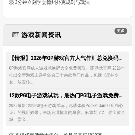
3分钟立刻学会德州扑克规则与玩法
更多
游戏新闻资讯
【情报】2026年OP游戏官方人气作汇总兑换码大全，限时免费礼包领取-每月更新
OP游戏官网成人游戏兑换码大全免费领取。OP游戏官网 2026年
推出全新游戏主选单集合三十余款热门作品，包括《星神少
女、放置传...
12款PG电子游戏试玩，最热门PG电子游戏免费试玩，还有超多福利等著你
2025最新12款PG电子游戏试玩，尽请体验Pocket Games所精心
设计的视听效果，来场充满惊喜的享宴。麻将胡了2、寻宝黄金
城、赏金...