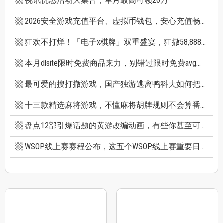
视讯优惠活动大集合，单月最高可领20万
2026安全游戏充值平台、虚拟币钱包，安心充值畅快游戏
狂欢不打烊！「电子x棋牌」双重盛宴，狂撒58,888巨额红利
本月dlsite限时免费商品来力，别错过限时免费avg成人游戏和免费插画集
最可爱的搜打撤游戏，国产独游逃离鸭科夫如何把搜打撤玩出新高度
十三款精选麻将游戏，不懂麻将胡牌规则不会算番也能玩
盘点12部引爆话题的黄游改编动画，有些你甚至可能不知道它原作是黄游
WSOP线上赛赛程公布，这五个WSOP线上赛重要日期千万别错过