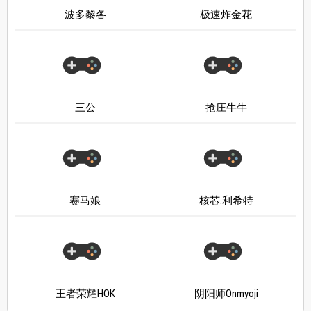
波多黎各
极速炸金花
三公
抢庄牛牛
赛马娘
核芯:利希特
王者荣耀HOK
阴阳师Onmyoji