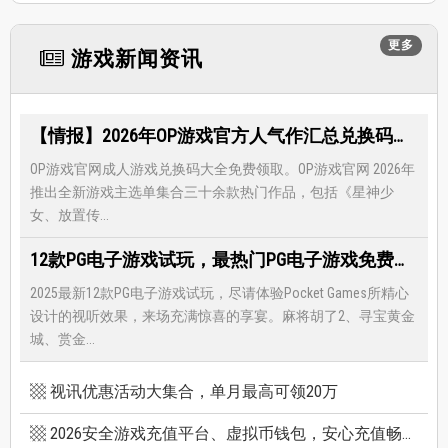
更多
游戏新闻资讯
【情报】2026年OP游戏官方人气作汇总兑换码大全，限时免费礼包领取-每月更新
OP游戏官网成人游戏兑换码大全免费领取。OP游戏官网 2026年
推出全新游戏主选单集合三十余款热门作品，包括《星神少
女、放置传...
12款PG电子游戏试玩，最热门PG电子游戏免费试玩，还有超多福利等著你
2025最新12款PG电子游戏试玩，尽请体验Pocket Games所精心
设计的视听效果，来场充满惊喜的享宴。麻将胡了2、寻宝黄金
城、赏金...
视讯优惠活动大集合，单月最高可领20万
2026安全游戏充值平台、虚拟币钱包，安心充值畅快游戏