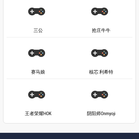
三公
抢庄牛牛
赛马娘
核芯:利希特
王者荣耀HOK
阴阳师Onmyoji