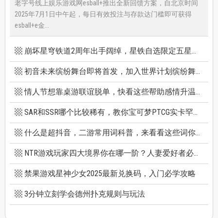
老字号线上娱乐游戏网esball+推出全新回馈方案，自北京时间
2025年7月1日中午起，每日有效投注与存款达门槛即可获得
esball+e金...
崩坏星穹铁道2周年出手阔绰，星铁自选限定五星竟有超保值人权角，新卡池机制一篇看懂
初音未来缤纷舞台即将首发，加入世界计划缤纷舞台前你必须知道的八件事
情人节想靠桌游联谊脱单，快看这些帮助感情升温的桌游技巧
SAR和SSR哪个比较稀有，教你宝可梦PTCG实卡罕贵度怎么看
什么是超抖音，二游常用词科普，来看看这些词你看得懂多少个
NTR游戏玩家四大境界你在哪一阶？人妻爱好者必看三款精选NTR游戏推荐
禁果游戏星神少女2025最新兑换码，入门必学攻略
3分钟立刻学会德州扑克规则与玩法