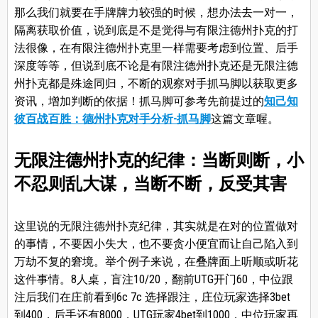
那么我们就要在手牌牌力较强的时候，想办法去一对一，
隔离获取价值，说到底是不是觉得与有限注德州扑克的打
法很像，在有限注德州扑克里一样需要考虑到位置、后手
深度等等，但说到底不论是有限注德州扑克还是无限注德
州扑克都是殊途同归，不断的观察对手抓马脚以获取更多
资讯，增加判断的依据！抓马脚可参考先前提过的
知己知
彼百战百胜：德州扑克对手分析-抓马脚
这篇文章喔。
无限注德州扑克的纪律：当断则断，小
不忍则乱大谋，当断不断，反受其害
这里说的无限注德州扑克纪律，其实就是在对的位置做对
的事情，不要因小失大，也不要贪小便宜而让自己陷入到
万劫不复的窘境。举个例子来说，在叠牌面上听顺或听花
这件事情。8人桌，盲注10/20，翻前UTG开门60，中位跟
注后我们在庄前看到6c 7c 选择跟注，庄位玩家选择3bet
到400，后手还有8000，UTG玩家4bet到1000，中位玩家再