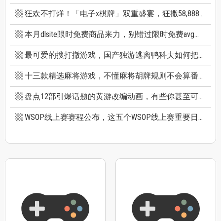
狂欢不打烊！「电子x棋牌」双重盛宴，狂撒58,888巨额红利
本月dlsite限时免费商品来力，别错过限时免费avg成人游戏和免费插画集
最可爱的搜打撤游戏，国产独游逃离鸭科夫如何把搜打撤玩出新高度
十三款精选麻将游戏，不懂麻将胡牌规则不会算番也能玩
盘点12部引爆话题的黄游改编动画，有些你甚至可能不知道它原作是黄游
WSOP线上赛赛程公布，这五个WSOP线上赛重要日期千万别错过