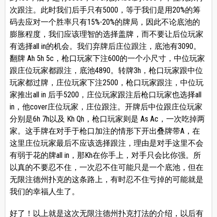
次跟注。此时我们后手只有5000，等于我们是用20%的筹
码去应对一个胜率只有15%-20%的牌局，因此不论底池的
膨胀程度，我们应该理智的选择盖牌，而不要让后位玩家
有选择all in的机会。我们弃牌后庄位跟注，底池有3090。
翻牌 Ah 5h 5c，枪口玩家下注600的一个小尺寸，中位玩家
跟庄位玩家都跟注，底池4890。转牌3h，枪口玩家跟中位
玩家都过牌，庄位玩家下注2500，枪口玩家跟注，中位玩
家推出all in 后手5200，庄位玩家跟注后枪口玩家也选择all
in，他cover庄位玩家，庄位跟注。开牌后中位跟庄位玩家
分别是6h 7h以及 Kh Qh，枪口玩家则是 As Ac，一次吃掉两
家。这手牌在对手于枪口加注的情形下开出叠牌带A，在
这里庄位玩家最后不应该选择跟注，理由是对手这里不会
有弱于花的牌all in，那Kh在你手上，对手只会比你强。所
以真的不要忍不住，一次忍不住可能只是一个底池，但在
无限注德州扑克的这条路上，有时忍不住亏掉的可能就是
我们的幸福人生了。
好了！以上就是这次无限注德州扑克打法的介绍，以后有