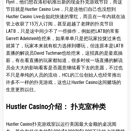
Flynt，他们想在洛杉矶推出新的现金扑克游戏节目，而这
节目就是Hustler Casino Live，只是连他们自己也没想到
Hustler Casino Live会如此快速的窜红，而且在一年内就在油
管上收获了15万人订阅，甚至超越了老牌的扑克节目
LATB，只是这中间少不了一些操作，例如把LATB的常客
Garrett Adelstein给挖来，如果单单只是把玩家拉拢过来也
就算了，玩家本来就有权力选择到哪玩，但连原本是LATB
直播的解说员David Tuchman也给挖来，这招真的是釜底抽
薪，有在看直播的玩家都知道，很多时候一场直播的解说
员会大大的影响看客是否愿意继续看下去的意愿，不过也
不只是单纯的人员的流动，HCL的三位创始人也经常推出
许多不一样的扑克游戏，这也让Hustler Casino这间赌场的
生意更胜以往。
Hustler Casino介绍： 扑克室种类
Hustler Casino扑克游戏室以运行美国最大金额的桌况闻