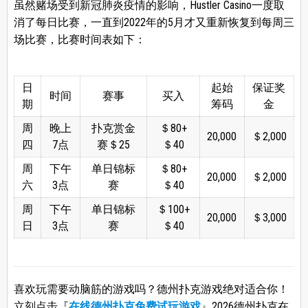
虽然赌场受到新冠肺炎疫情的影响，Hustler Casino一度取
消了每日比赛，一直到2022年的5月才又重新恢复到每周三
场比赛，比赛时间表如下：
日
起始
保证奖
时间
赛事
买入
期
筹码
金
周
晚上
扑克赏金
＄80+
20,000
＄2,000
四
7点
赛＄25
＄40
周
下午
单日锦标
＄80+
20,000
＄2,000
六
3点
赛
＄40
周
下午
单日锦标
＄100+
20,000
＄3,000
日
3点
赛
＄40
喜欢玩需要动脑筋的游戏吗？德州扑克游戏绝对适合你！
立刻点击『
在线德州扑克免费试玩游戏
』2026德州扑克在