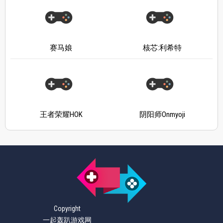
赛马娘
核芯:利希特
王者荣耀HOK
阴阳师Onmyoji
Copyright
一起轰趴游戏网