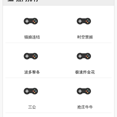
猫娘连结
时空禁姬
波多黎各
极速炸金花
三公
抢庄牛牛