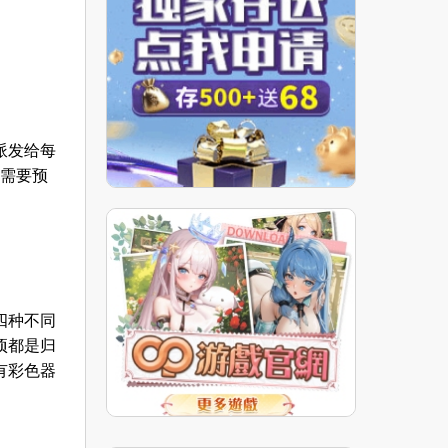
派发给每
旁需要预
四种不同
项都是归
有彩色器