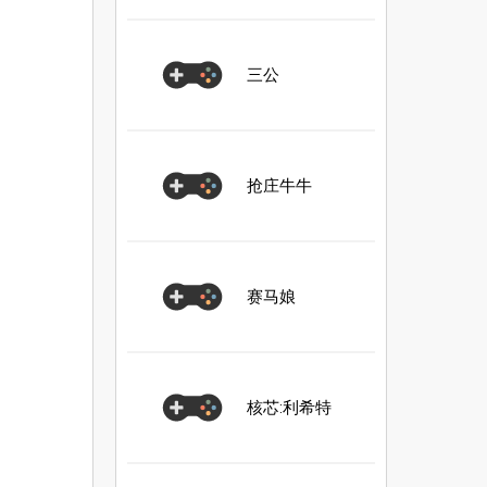
三公
抢庄牛牛
赛马娘
核芯:利希特