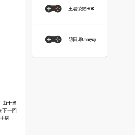
王者荣耀HOK
阴阳师Onmyoji
，由于当
在下一回
张手牌，