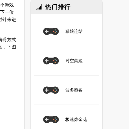
一个游戏
热门排行
到下一位
时针来进
猫娘连结
妨碍方式
度，下图
时空禁姬
波多黎各
极速炸金花