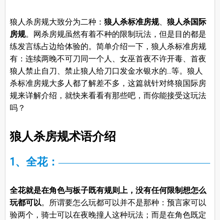
狼人杀房规大致分为二种：
狼人杀标准房规
、
狼人杀国际
房规
。网杀房规虽然有着不种的限制玩法，但是目的都是
练发言练占边给体验的。简单介绍一下，狼人杀标准房规
有：连续两晚不可刀同一个人、女巫首夜不许开毒、首夜
狼人禁止自刀、禁止狼人给刀口发金水银水的…等。狼人
杀标准房规大多人都了解差不多，这篇就针对终狼国际房
规来详解介绍，就快来看看有那些吧，而你能接受这玩法
吗？
狼人杀房规术语介绍
1、全花：
全花就是在角色与板子既有规则上，没有任何限制想怎么
玩都可以
。所谓要怎么玩都可以并不是那种：预言家可以
验两个，骑士可以在夜晚撞人这种玩法；而是在角色既定