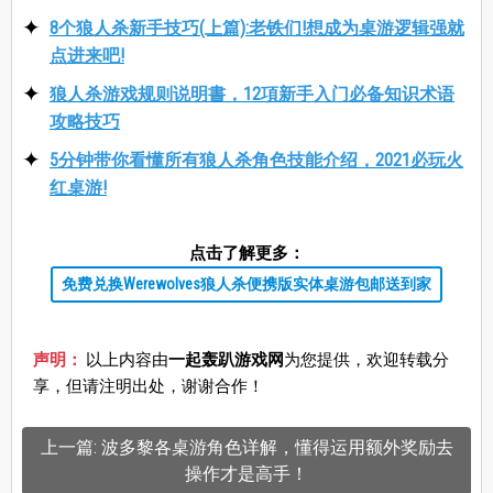
8个狼人杀新手技巧(上篇):老铁们!想成为桌游逻辑强就
点进来吧!
狼人杀游戏规则说明書，12項新手入门必备知识术语
攻略技巧
5分钟带你看懂所有狼人杀角色技能介绍，2021必玩火
红桌游!
点击了解更多：
免费兑换Werewolves狼人杀便携版实体桌游包邮送到家
声明：
以上内容由
一起轰趴游戏网
为您提供，欢迎转载分
享，但请注明出处，谢谢合作！
上一篇: 波多黎各桌游角色详解，懂得运用额外奖励去
操作才是高手！