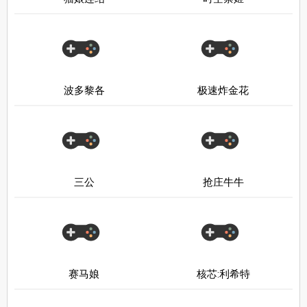
波多黎各
极速炸金花
三公
抢庄牛牛
赛马娘
核芯:利希特