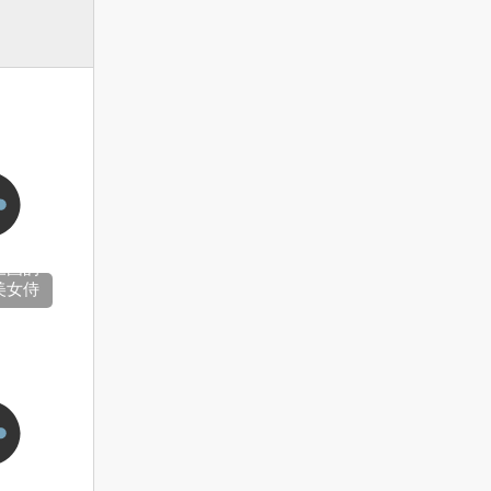
三国的
美女侍