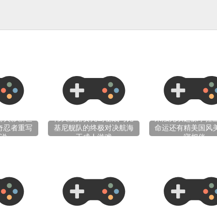
游火影新世
伟大航路女儿岛秘战与比
来浊无双起源掌控
奇忍者重写
基尼舰队的终极对决航海
命运还有精美国风
说
王成人游戏
寝相伴