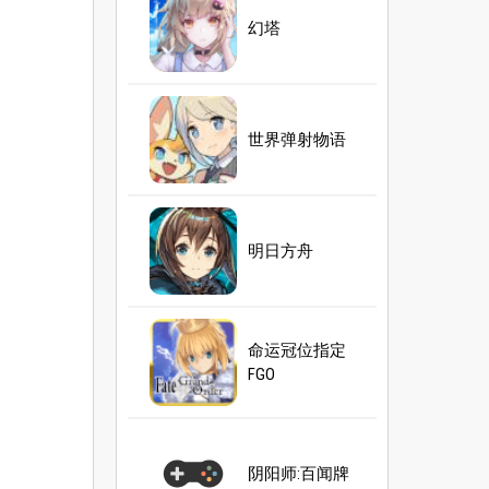
幻塔
世界弹射物语
明日方舟
命运冠位指定
FGO
阴阳师:百闻牌