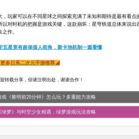
大，玩家可以在不同星球之间探索充满了未知和期待是最有看点
所以对时机的把握是游戏关键，这款崩坏：星穹铁道总体来说出
良之作。
定五星竟有超保值人权角，新卡池机制一篇看懂
◤更多日系二次元手游推荐◢
迎转载分享，但请注明出处，谢谢合作！
鸽游戏《黎明前20分钟》怎么玩？多重能力攻略
游《绿梦》与时空少女相遇，绿梦游戏玩法攻略