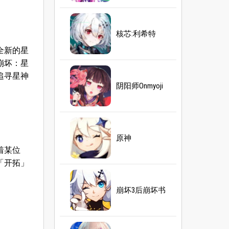
核芯:利希特
全新的星
崩坏：星
追寻星神
阴阳师Onmyoji
原神
着某位
「开拓」
崩坏3后崩坏书