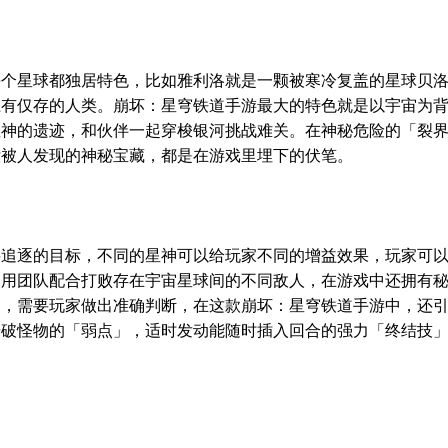
每个星球都独居特色，比如雅利洛就是一颗被寒冷复盖的星球贝
上有仅存的人类。崩坏：星穹铁道手游最大的特色就是以宇宙为
星神的遗迹，和伙伴一起穿梭银河挑战难关。在神秘危险的「裂
没被人发现的神秘宝藏，都是在游戏里埋下的伏笔。
要追逐的目标，不同的星神可以给玩家不同的增益效果，玩家可
利用团队配合打败存在宇宙星球间的不同敌人，在游戏中还拥有
同，需要玩家做出准确判断，在这款崩坏：星穹铁道手游中，还
击破怪物的「弱点」，适时发动能随时插入回合的强力「终结技