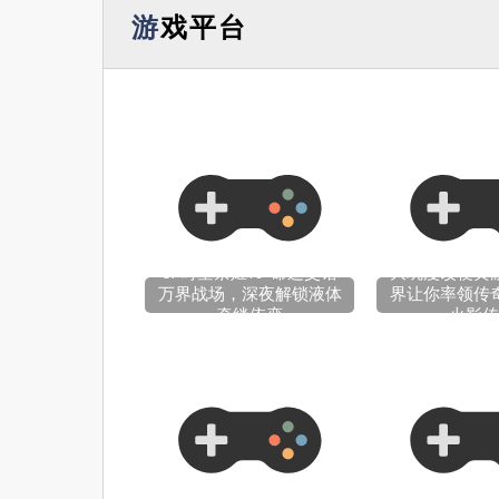
游戏平台
OP时空禁姬18+命运交错
大玩漫改梗黄
万界战场，深夜解锁液体
界让你率领传
牵绊依恋
火影传