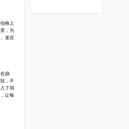
洛伯格上
背景，为
界」迷宫
以在崩
秘技，不
引入了弱
」，让每