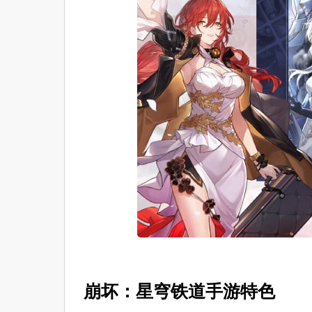
崩坏：星穹铁道手游特色