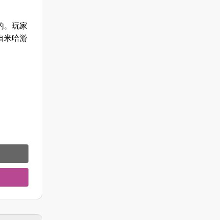
的。玩家
自米哈游