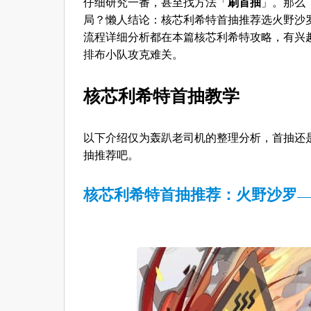
仔细研究一番，甚至找方法「
刷首抽
」。那么
局？懒人结论：核芯利希特首抽推荐选火野沙
流程详细分析都在本篇核芯利希特攻略，有兴
排布小队攻克难关。
核芯利希特首抽教学
以下介绍仅为轰趴老司机的整理分析，首抽还
抽推荐吧。
核芯利希特首抽推荐：火野沙罗