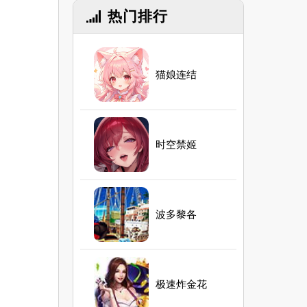
热门排行
猫娘连结
时空禁姬
波多黎各
极速炸金花