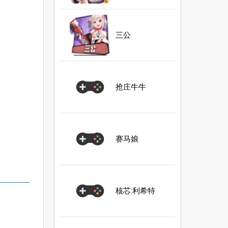
三公
抢庄牛牛
赛马娘
核芯:利希特