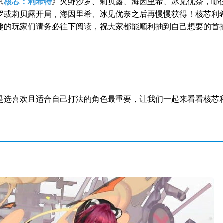
《
核芯：利希特
》火野沙罗、莉贝露、海因里希、冰见优奈，哪
罗或莉贝露开局，海因里希、冰见优奈之后再慢慢获得！核芯利
趣的玩家们请务必往下阅读，祝大家都能顺利抽到自己想要的首
是选喜欢且适合自己打法的角色最重要，让我们一起来看看核芯