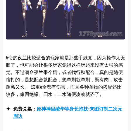
6命的夜兰比较适合的玩家就是那些手残党，因为操作太无
脑了，也可能会让很多玩家觉得这样玩起来没有太强的感
觉。不过满命夜兰带个奶，或者找行秋配合，真的是随便
瞎打的，是想配合就配合，想单刷就单刷，既有肉，攻击
距离又长。 EQ重a全都有伤害，而且各种圣物的搭配还比
较多，像四绝缘、四水，二水随便凑凑就齐了。
免费兑换：
原神神里绫华等身长抱枕-来图订制二次元
周边