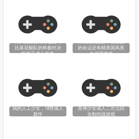
伟大航路女儿岛秘战与
来浊无双起源掌控三国
比基尼舰队的终极对决
的命运还有精美国风美
航海王成人游戏
女侍寝相伴
我的人工少女，18禁成人
星神少女成人二次元回
新作
合制对战游戏