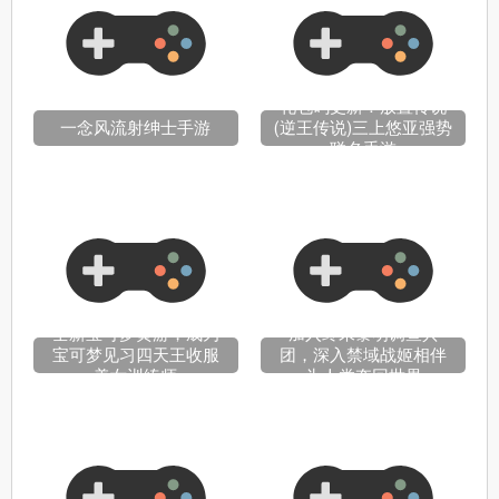
礼包码更新！放置传说
一念风流射绅士手游
(逆王传说)三上悠亚强势
联名手游
全新宝可梦黄游，成为
加入终末黎明调查兵
宝可梦见习四天王收服
团，深入禁域战姬相伴
美女训练师
为人类夺回世界