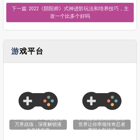
下一篇: 2022《阴阳师》式神进阶玩法和培养技巧，主
攻一个比多个好吗
游戏平台
OP时空禁姬18+命运交错
大玩漫改梗黄游火影新
万界战场，深夜解锁液
世界让你率领传奇忍者
体牵绊依恋
重写火影传说