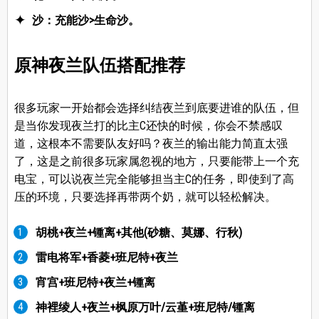
沙：充能沙>生命沙。
原神夜兰队伍搭配推荐
很多玩家一开始都会选择纠结夜兰到底要进谁的队伍，但
是当你发现夜兰打的比主C还快的时候，你会不禁感叹
道，这根本不需要队友好吗？夜兰的输出能力简直太强
了，这是之前很多玩家属忽视的地方，只要能带上一个充
电宝，可以说夜兰完全能够担当主C的任务，即使到了高
压的环境，只要选择再带两个奶，就可以轻松解决。
胡桃+夜兰+锺离+其他(砂糖、莫娜、行秋)
雷电将军+香菱+班尼特+夜兰
宵宫+班尼特+夜兰+锺离
神裡绫人+夜兰+枫原万叶/云堇+班尼特/锺离