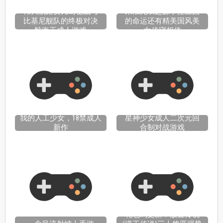
伟大航路女儿岛秘战与
来浊无双起源掌控三国
比基尼舰队的终极对决
的命运还有精美国风美
航海王成人游戏
女侍寝相伴
我的人工少女，18禁成人
星神少女成人二次元回
新作
合制对战游戏
礼包码更新！放置传说