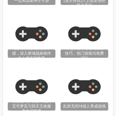
一念风流射绅士手游
(逆王传说)三上悠亚强势
联名手游
加入终末黎明调查兵
PG电子新手全攻略爆分
团，深入禁域战姬相伴
技巧、热门游戏与免费
为人类夺回世界
试玩
全新宝可梦黄游，成为
宝可梦见习四天王收服
乱世无间18成人养成游戏
美女训练师