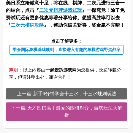
美日系立绘诚意十足，将在线、棋牌、二次元进行三合一
的结合，点击『
二次元棋牌游戏试玩
』一探究竟！除了免
费试玩还有更多优惠等著分享给你。想提高胜率可以去
『
二次元棋牌攻略
』，帮助你破关斩将，奖金赢不完唷！
点击了解更多：
学会国际象棋基础规则，直接进入有趣的象棋游戏野蛮战卒
声明：
以上内容由
一起轰趴游戏网
为您提供，欢迎转载分
享，但请注明出处，谢谢合作！
上一篇: 新手3分钟学会十三水，十三水规则玩法
下一篇: 天才围棋高手最爱的围棋对弈，游戏玩法大解
析