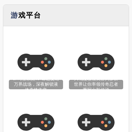
游戏平台
OP时空禁姬18+命运交错
大玩漫改梗黄游火影新
万界战场，深夜解锁液
世界让你率领传奇忍者
体牵绊依恋
重写火影传说