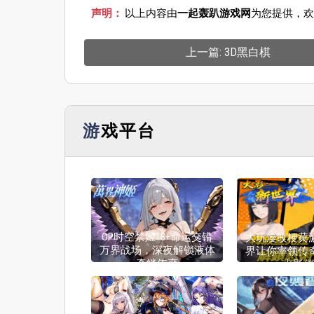
声明：
以上内容由
一起轰趴游戏网
为您提供，欢
上一篇: 3D黑白棋
游戏平台
OP时空禁姬18+命运交错
大玩漫改梗黄
万界战场，深夜解锁液体
界让你率领传
牵绊依恋
火影传