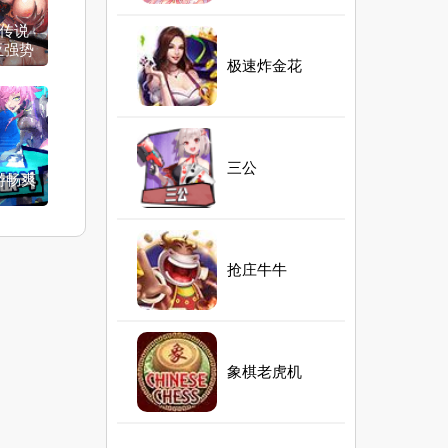
传说
亚强势
极速炸金花
三公
游畅爽
抢庄牛牛
象棋老虎机