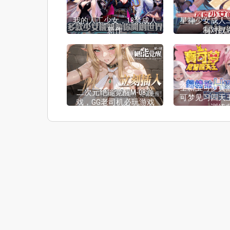
我的人工少女，18禁成人
星神少女成人
新作
制对战
全新宝可梦黄
二次元绝能觉醒M-08游
可梦见习四天
戏，GG老司机必玩游戏
训练