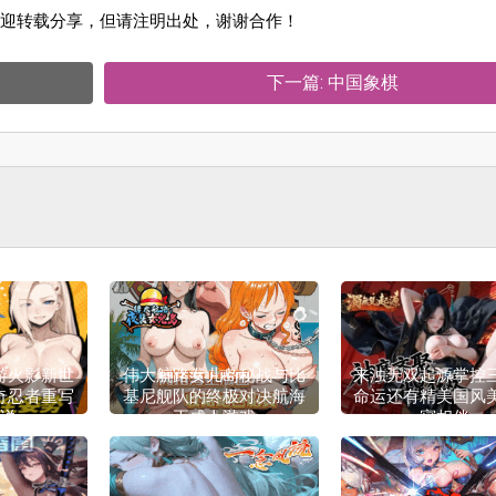
迎转载分享，但请注明出处，谢谢合作！
下一篇: 中国象棋
游火影新世
伟大航路女儿岛秘战与比
来浊无双起源掌控
奇忍者重写
基尼舰队的终极对决航海
命运还有精美国风
说
王成人游戏
寝相伴