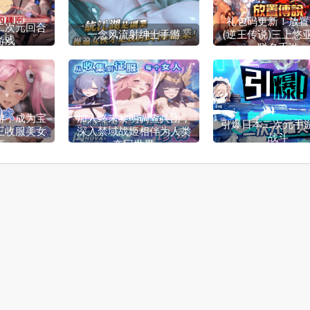
礼包码更新！放置
二次元回合
一念风流射绅士手游
(逆王传说)三上悠
游戏
联名手游
游，成为宝
加入终末黎明调查兵团，
引爆日本二次元手
王收服美女
深入禁域战姬相伴为人类
战斗
师
夺回世界