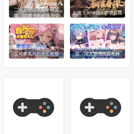
二次元绝能觉醒M-08游
乱世无间18成人养成游戏
戏，GG老司机必玩游戏
全新宝可梦黄游，成为
加入终末黎明调查兵
宝可梦见习四天王收服
团，深入禁域战姬相伴
美女训练师
为人类夺回世界