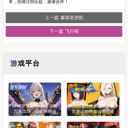
享，但请注明出处，谢谢合作！
上一篇: 象棋老虎机
下一篇: 飞行棋
游戏平台
OP时空禁姬18+命运交错
大玩漫改梗黄游火影新
万界战场，深夜解锁液
世界让你率领传奇忍者
体牵绊依恋
重写火影传说