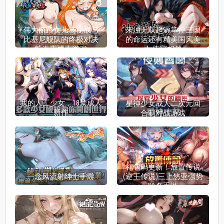
伟大航路女儿岛秘战与
来浊无双起源掌控三国
比基尼舰队的终极对决
的命运还有精美国风美
航海王成人游戏
女侍寝相伴
我的人工少女，18禁成人
星神少女成人二次元回
新作
合制对战游戏
礼包码更新！放置传说
一念风流射绅士手游
(逆王传说)三上悠亚强势
联名手游