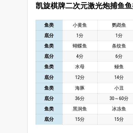
凯旋棋牌二次元激光炮捕鱼鱼
鱼类
小黄鱼
鹦鹉鱼
底分
1分
1分
鱼类
蝴蝶鱼
条纹鱼
底分
4分
6分
鱼类
水母
鳗鱼
底分
12分
14分
鱼类
海豚
小丑
底分
36分
30～60分
鱼类
黑洞鱼
冰冻鱼
底分
15分
15分