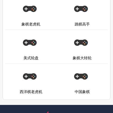
象棋老虎机
跳棋高手
美式轮盘
象棋大转轮
西洋棋老虎机
中国象棋