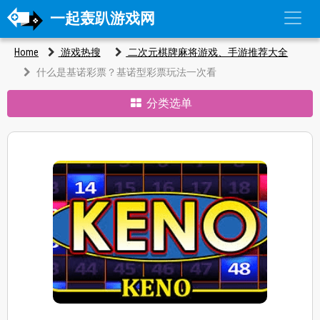
一起轰趴游戏网
Home
游戏热搜
二次元棋牌麻将游戏、手游推荐大全
什么是基诺彩票？基诺型彩票玩法一次看
分类选单